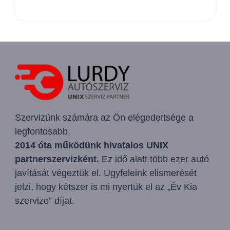
Szervizünk számára az Ön elégedettsége a
legfontosabb.
2014 óta működünk hivatalos UNIX
partnerszervizként.
Ez idő alatt több ezer autó
javítását végeztük el. Ügyfeleink elismerését
jelzi, hogy kétszer is mi nyertük el az „Év Kia
szervize” díjat.