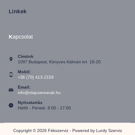
Linkek
K
apcsolat
Címünk
1097 Budapest, Könyves Kálmán krt. 18-20.
Mobil:
+36 (70) 413-2159
Email:
info@olajcserearak.hu
Nyitvatartás
Hétfő - Péntek: 8:00 - 17:00
Copyright © 2026 Fékszerviz - Powered by Lurdy Szerviz