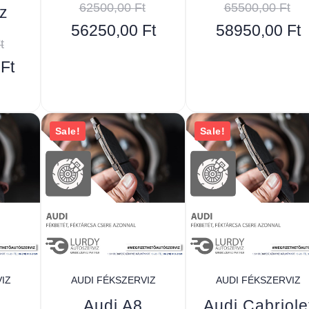
62500,00
Ft
65500,00
Ft
z
56250,00
Ft
58950,00
Ft
t
0
Ft
Sale!
Sale!
IZ
AUDI FÉKSZERVIZ
AUDI FÉKSZERVIZ
Audi A8
Audi Cabriole