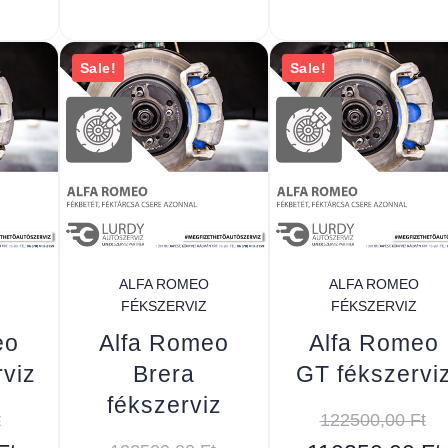
Sale!
Sale!
ALFA ROMEO
ALFA ROMEO
FÉKSZERVIZ
FÉKSZERVIZ
eo
Alfa Romeo
Alfa Romeo
rviz
Brera
GT fékszervi
fékszerviz
t
122500,00
Ft