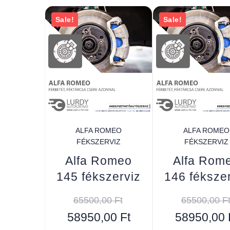
Sale!
Sale!
ALFA ROMEO
ALFA ROMEO
FÉKSZERVIZ
FÉKSZERVIZ
Alfa Romeo
Alfa Rom
145 fékszerviz
146 féksze
65500,00
Ft
65500,00
F
58950,00
Ft
58950,00