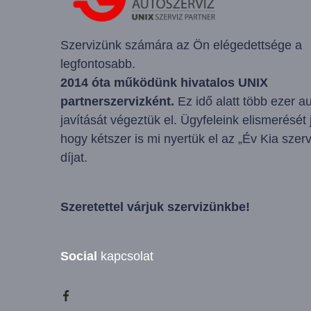
Szervizünk számára az Ön elégedettsége a
legfontosabb.
2014 óta működünk hivatalos UNIX
partnerszervizként.
Ez idő alatt több ezer a
javítását végeztük el. Ügyfeleink elismerését j
hogy kétszer is mi nyertük el az „Év Kia szerv
díjat.
Szeretettel várjuk szervizünkbe!
Social
kapcsolat