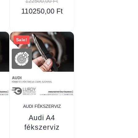
122500,00
Ft
110250,00
Ft
Sale!
AUDI FÉKSZERVIZ
Audi A4
fékszerviz