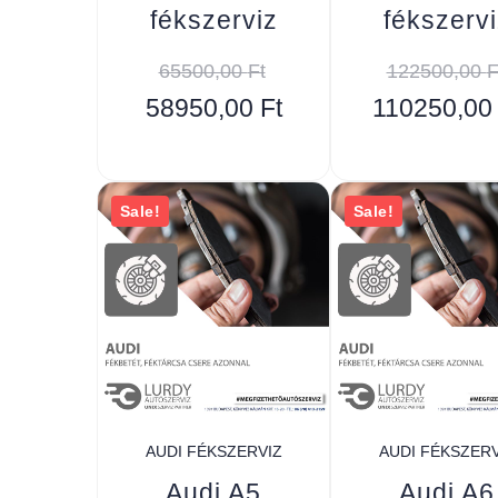
fékszerviz
fékszervi
65500,00
Ft
122500,00
F
58950,00
Ft
110250,0
Sale!
Sale!
AUDI FÉKSZERVIZ
AUDI FÉKSZERV
Audi A5
Audi A6