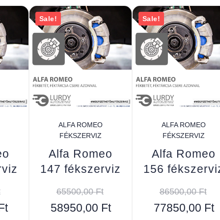
Sale!
Sale!
ALFA ROMEO
ALFA ROMEO
FÉKSZERVIZ
FÉKSZERVIZ
eo
Alfa Romeo
Alfa Romeo
rviz
147 fékszerviz
156 fékszervi
t
65500,00
Ft
86500,00
Ft
Ft
58950,00
Ft
77850,00
Ft