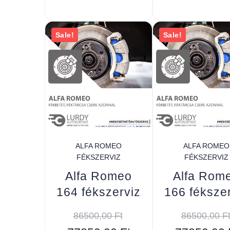
Sale!
Sale!
ALFA ROMEO
ALFA ROMEO
FÉKSZERVIZ
FÉKSZERVIZ
Alfa Romeo
Alfa Rom
164 fékszerviz
166 féksze
86500,00
Ft
86500,00
F