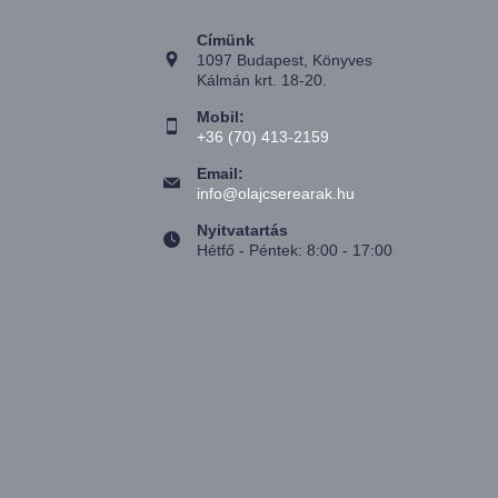
Címünk
1097 Budapest, Könyves
Kálmán krt. 18-20.
Mobil:
+36 (70) 413-2159
Email:
info@olajcserearak.hu
Nyitvatartás
Hétfő - Péntek: 8:00 - 17:00