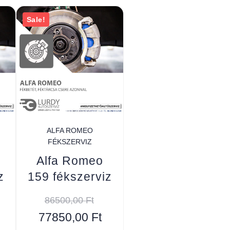
Sale!
ALFA ROMEO
FÉKSZERVIZ
Alfa Romeo
z
159 fékszerviz
86500,00
Ft
77850,00
Ft