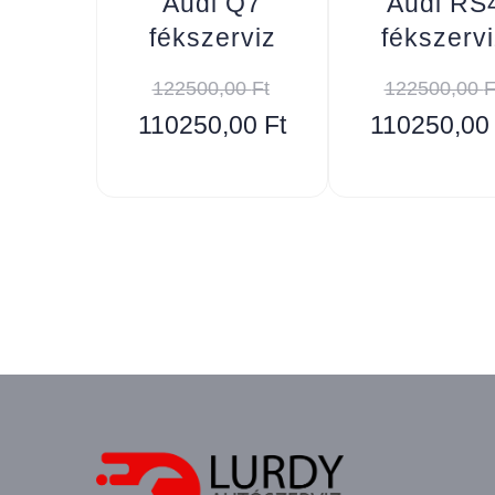
Audi Q7
Audi RS
fékszerviz
fékszervi
122500,00
Ft
122500,00
F
110250,00
Ft
110250,0