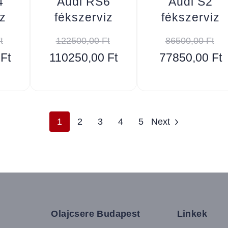
4
Audi RS6
Audi S2
z
fékszerviz
fékszerviz
t
122500,00
Ft
86500,00
Ft
0
Ft
110250,00
Ft
77850,00
Ft
1
2
3
4
5
Next
Olajcsere Budapest
Linkek