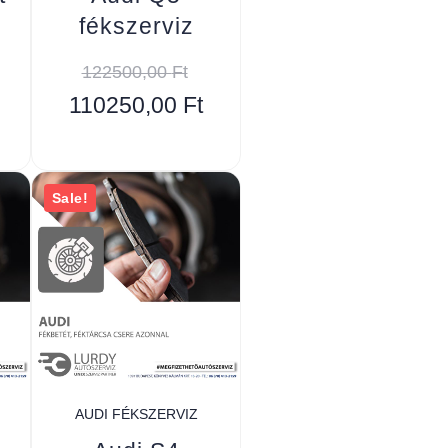
fékszerviz
122500,00
Ft
110250,00
Ft
Sale!
AUDI FÉKSZERVIZ