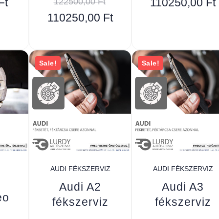
Ft
122500,00
Ft
110250,00
Ft
110250,00
Ft
Sale!
Sale!
AUDI FÉKSZERVIZ
AUDI FÉKSZERVIZ
Audi A2
Audi A3
eo
fékszerviz
fékszerviz