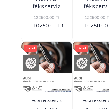
fékszerviz
fékszervi
122500,00
Ft
122500,00
F
110250,00
Ft
110250,0
Sale!
Sale!
AUDI FÉKSZERVIZ
AUDI FÉKSZERV