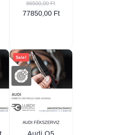
86500,00
Ft
77850,00
Ft
Sale!
AUDI FÉKSZERVIZ
t
Audi Q5