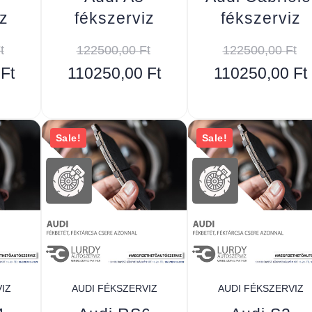
z
fékszerviz
fékszerviz
t
122500,00
Ft
122500,00
Ft
0
Ft
110250,00
Ft
110250,00
Ft
Sale!
Sale!
IZ
AUDI FÉKSZERVIZ
AUDI FÉKSZERVIZ