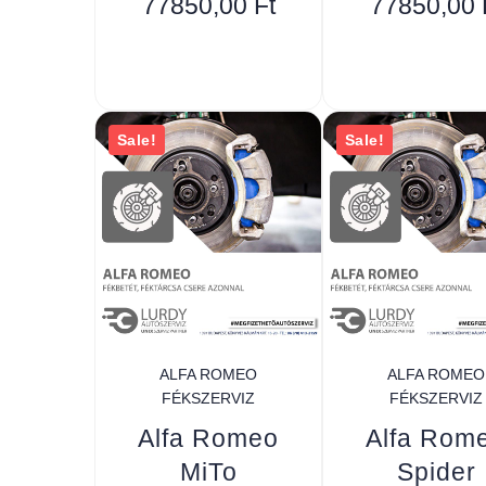
77850,00
Ft
77850,00
Sale!
Sale!
ALFA ROMEO
ALFA ROMEO
FÉKSZERVIZ
FÉKSZERVIZ
Alfa Romeo
Alfa Rom
MiTo
Spider