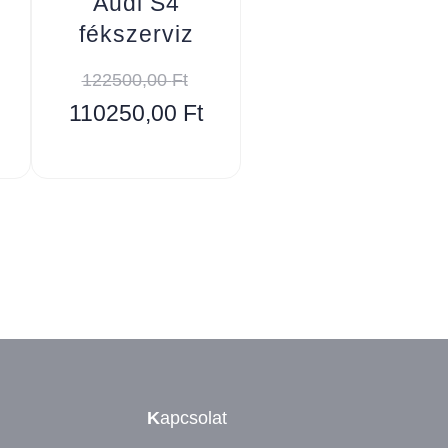
Audi S4
fékszerviz
122500,00
Ft
110250,00
Ft
K
apcsolat