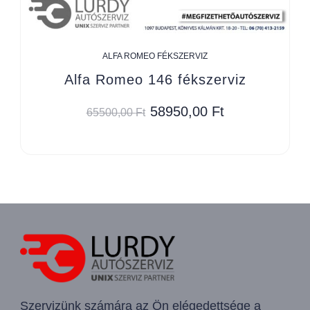
ALFA ROMEO FÉKSZERVIZ
Alfa Romeo 146 fékszerviz
58950,00
Ft
65500,00
Ft
Szervizünk számára az Ön elégedettsége a