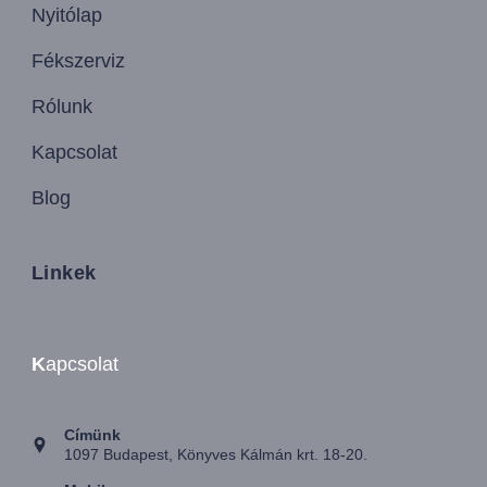
Nyitólap
Fékszerviz
Rólunk
Kapcsolat
Blog
Linkek
K
apcsolat
Címünk
1097 Budapest, Könyves Kálmán krt. 18-20.