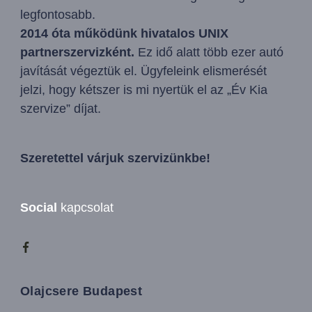
legfontosabb.
2014 óta működünk hivatalos UNIX
partnerszervizként.
Ez idő alatt több ezer autó
javítását végeztük el. Ügyfeleink elismerését
jelzi, hogy kétszer is mi nyertük el az „Év Kia
szervize” díjat.
Szeretettel várjuk szervizünkbe!
Social
kapcsolat
Olajcsere Budapest