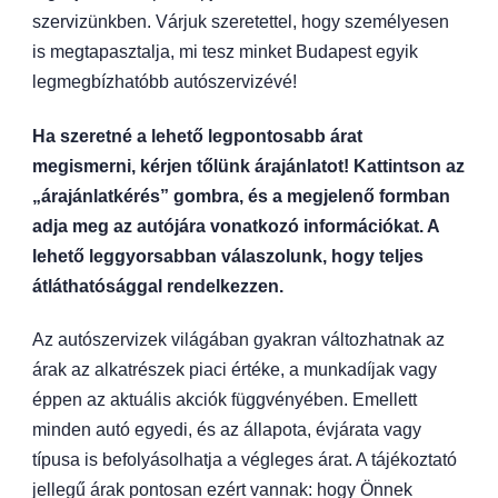
szervizünkben. Várjuk szeretettel, hogy személyesen
is megtapasztalja, mi tesz minket Budapest egyik
legmegbízhatóbb autószervizévé!
Ha szeretné a lehető legpontosabb árat
megismerni, kérjen tőlünk árajánlatot! Kattintson az
„árajánlatkérés” gombra, és a megjelenő formban
adja meg az autójára vonatkozó információkat. A
lehető leggyorsabban válaszolunk, hogy teljes
átláthatósággal rendelkezzen.
Az autószervizek világában gyakran változhatnak az
árak az alkatrészek piaci értéke, a munkadíjak vagy
éppen az aktuális akciók függvényében. Emellett
minden autó egyedi, és az állapota, évjárata vagy
típusa is befolyásolhatja a végleges árat. A tájékoztató
jellegű árak pontosan ezért vannak: hogy Önnek