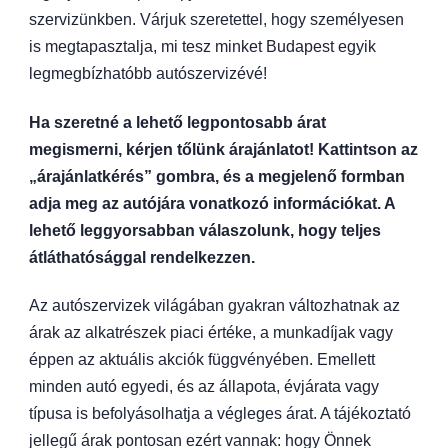
szervizünkben. Várjuk szeretettel, hogy személyesen
is megtapasztalja, mi tesz minket Budapest egyik
legmegbízhatóbb autószervizévé!
Ha szeretné a lehető legpontosabb árat
megismerni, kérjen tőlünk árajánlatot! Kattintson az
„árajánlatkérés” gombra, és a megjelenő formban
adja meg az autójára vonatkozó információkat. A
lehető leggyorsabban válaszolunk, hogy teljes
átláthatósággal rendelkezzen.
Az autószervizek világában gyakran változhatnak az
árak az alkatrészek piaci értéke, a munkadíjak vagy
éppen az aktuális akciók függvényében. Emellett
minden autó egyedi, és az állapota, évjárata vagy
típusa is befolyásolhatja a végleges árat. A tájékoztató
jellegű árak pontosan ezért vannak: hogy Önnek