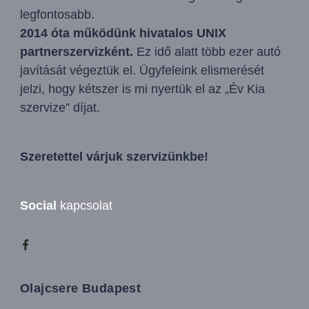
legfontosabb.
2014 óta működünk hivatalos UNIX
partnerszervizként.
Ez idő alatt több ezer autó
javítását végeztük el. Ügyfeleink elismerését
jelzi, hogy kétszer is mi nyertük el az „Év Kia
szervize” díjat.
Szeretettel várjuk szervizünkbe!
Social
kapcsolat
Olajcsere Budapest