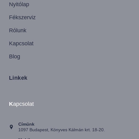
Nyitólap
Fékszerviz
Rólunk
Kapcsolat
Blog
Linkek
K
apcsolat
Címünk
1097 Budapest, Könyves Kálmán krt. 18-20.