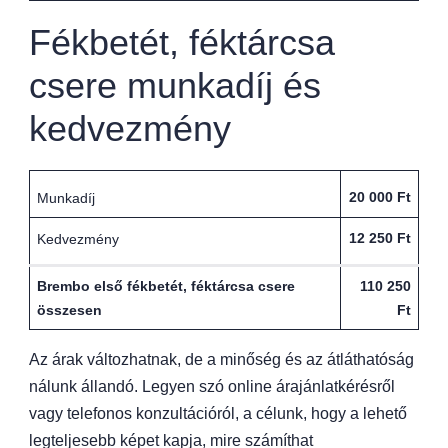
Fékbetét, féktárcsa
csere munkadíj és
kedvezmény
20 000 Ft
Munkadíj
12 250 Ft
Kedvezmény
Brembo első fékbetét, féktárcsa csere
110 250
összesen
Ft
Az árak változhatnak, de a minőség és az átláthatóság
nálunk állandó. Legyen szó online árajánlatkérésről
vagy telefonos konzultációról, a célunk, hogy a lehető
legteljesebb képet kapja, mire számíthat