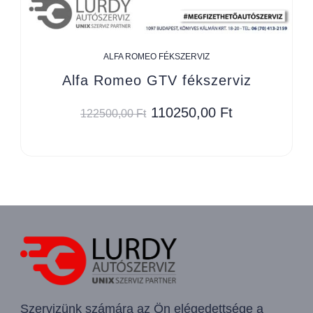
ALFA ROMEO FÉKSZERVIZ
Alfa Romeo GTV fékszerviz
110250,00
Ft
122500,00
Ft
Szervizünk számára az Ön elégedettsége a