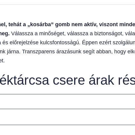
, tehát a „kosárba” gomb nem aktív, viszont minden
meg.
Válassza a minőséget, válassza a biztonságot, vála
 és előrejelzése kulcsfontosságú. Éppen ezért szolgálunk
unk járna. Transzparens árazásunk segít abban, hogy elk
t.
féktárcsa csere árak ré