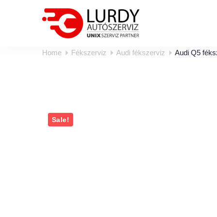
Home
Fékszerviz
Audi fékszerviz
Audi Q5 féks
Sale!