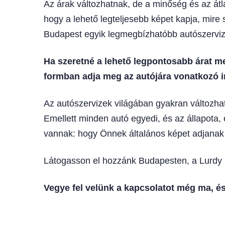
Az árak változhatnak, de a minőség és az átlá
hogy a lehető legteljesebb képet kapja, mire
Budapest egyik legmegbízhatóbb autószervi
Ha szeretné a lehető legpontosabb árat me
formban adja meg az autójára vonatkozó i
Az autószervizek világában gyakran változha
Emellett minden autó egyedi, és az állapota, 
vannak: hogy Önnek általános képet adjanak 
Látogasson el hozzánk Budapesten, a Lurdy Ház
Vegye fel velünk a kapcsolatot még ma, é