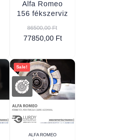
Alfa Romeo
156 fékszerviz
86500,00
Ft
77850,00
Ft
Sale!
ALFA ROMEO