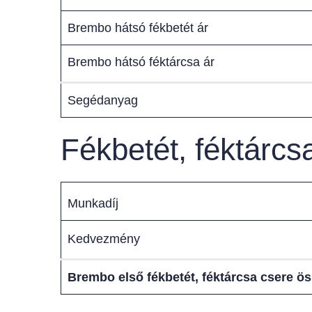
Brembo hátsó fékbetét ár
Brembo hátsó féktárcsa ár
Segédanyag
Fékbetét, féktárc
Munkadíj
Kedvezmény
Brembo első fékbetét, féktárcsa csere ö