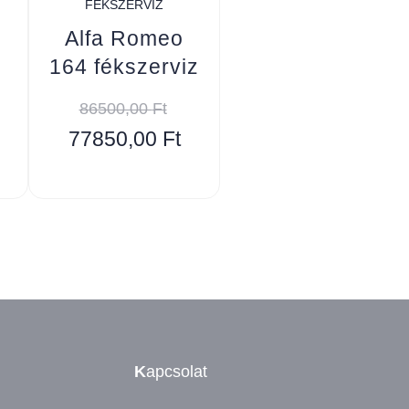
FÉKSZERVIZ
Alfa Romeo
164 fékszerviz
86500,00
Ft
77850,00
Ft
K
apcsolat