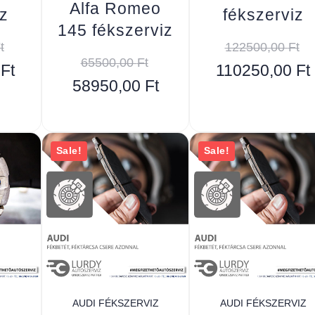
Alfa Romeo
z
fékszerviz
145 fékszerviz
t
122500,00
Ft
65500,00
Ft
0
Ft
110250,00
Ft
58950,00
Ft
Sale!
Sale!
AUDI FÉKSZERVIZ
AUDI FÉKSZERVIZ