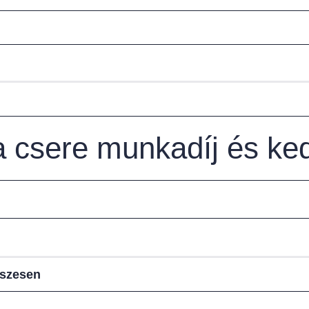
sa csere munkadíj és k
sszesen