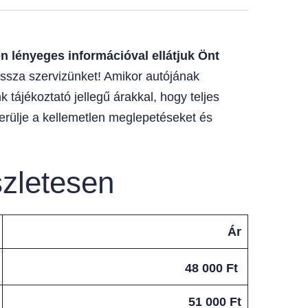
 lényeges információval ellátjuk Önt
ssza szervizünket! Amikor autójának
 tájékoztató jellegű árakkal, hogy teljes
erülje a kellemetlen meglepetéseket és
szletesen
Ár
48 000 Ft
51 000 Ft