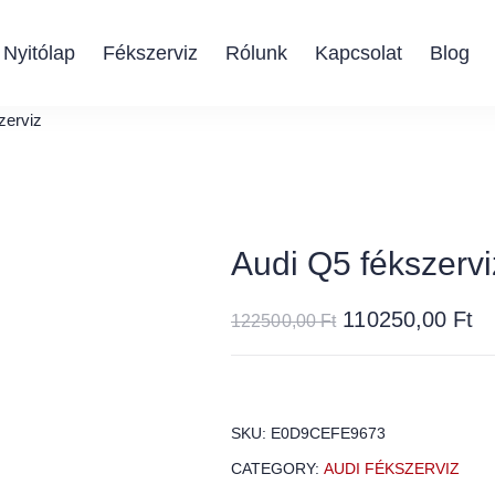
Nyitólap
Fékszerviz
Rólunk
Kapcsolat
Blog
zerviz
Audi Q5 fékszervi
110250,00
Ft
122500,00
Ft
SKU:
E0D9CEFE9673
CATEGORY:
AUDI FÉKSZERVIZ