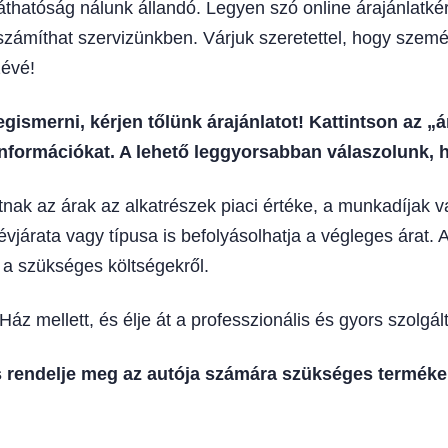
thatóság nálunk állandó. Legyen szó online árajánlatkéré
 számíthat szervizünkben. Várjuk szeretettel, hogy szemé
zévé!
gismerni, kérjen tőlünk árajánlatot! Kattintson az „
nformációkat. A lehető leggyorsabban válaszolunk, h
tnak az árak az alkatrészek piaci értéke, a munkadíjak 
évjárata vagy típusa is befolyásolhatja a végleges árat. A
a szükséges költségekről.
 mellett, és élje át a professzionális és gyors szolgálta
s rendelje meg az autója számára szükséges terméke