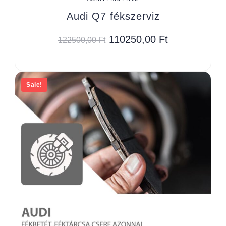
Audi Q7 fékszerviz
110250,00
Ft
122500,00
Ft
Sale!