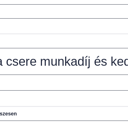
sa csere munkadíj és k
sszesen