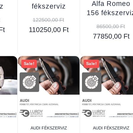
Alfa Romeo
z
fékszerviz
156 fékszervi
t
122500,00
Ft
86500,00
Ft
Ft
110250,00
Ft
77850,00
Ft
Sale!
Sale!
AUDI FÉKSZERVIZ
AUDI FÉKSZERVIZ