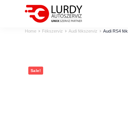
Home
Fékszerviz
Audi fékszerviz
Audi RS4 fék
Sale!