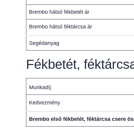
Brembo hátsó fékbetét ár
Brembo hátsó féktárcsa ár
Segédanyag
Fékbetét, féktárc
Munkadíj
Kedvezmény
Brembo első fékbetét, féktárcsa csere ö