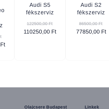
Audi S5
Audi S2
eo
fékszerviz
fékszerviz
122500,00
Ft
86500,00
Ft
z
110250,00
Ft
77850,00
Ft
t
0
Ft
Olajcsere Budapest
Linkek