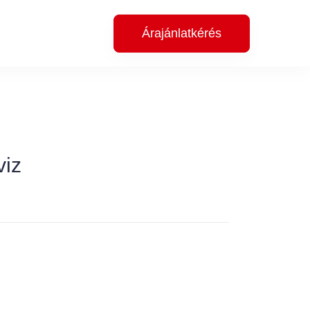
Árajánlatkérés
viz