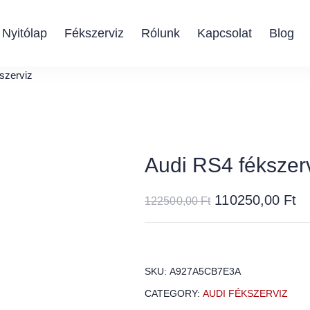
Nyitólap
Fékszerviz
Rólunk
Kapcsolat
Blog
szerviz
Audi RS4 fékszer
110250,00
Ft
122500,00
Ft
SKU:
A927A5CB7E3A
CATEGORY:
AUDI FÉKSZERVIZ