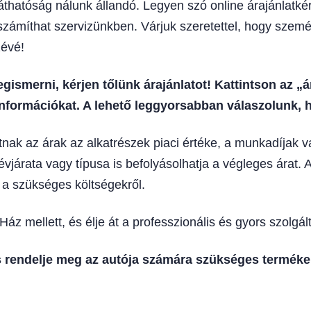
thatóság nálunk állandó. Legyen szó online árajánlatkéré
 számíthat szervizünkben. Várjuk szeretettel, hogy szemé
zévé!
gismerni, kérjen tőlünk árajánlatot! Kattintson az „
nformációkat. A lehető leggyorsabban válaszolunk, h
tnak az árak az alkatrészek piaci értéke, a munkadíjak 
évjárata vagy típusa is befolyásolhatja a végleges árat. A
a szükséges költségekről.
 mellett, és élje át a professzionális és gyors szolgálta
s rendelje meg az autója számára szükséges terméke