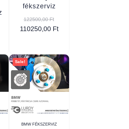
fékszerviz
z
122500,00
Ft
110250,00
Ft
Sale!
BMW FÉKSZERVIZ