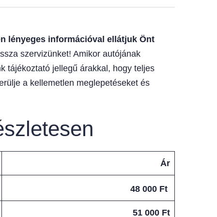
 lényeges információval ellátjuk Önt
ssza szervizünket! Amikor autójának
 tájékoztató jellegű árakkal, hogy teljes
erülje a kellemetlen meglepetéseket és
észletesen
Ár
48 000 Ft
51 000 Ft