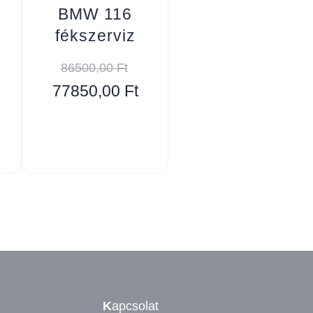
BMW 116
fékszerviz
86500,00
Ft
77850,00
Ft
K
apcsolat