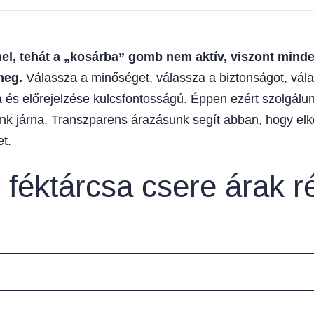
, tehát a „kosárba” gomb nem aktív, viszont minden
meg.
Válassza a minőséget, válassza a biztonságot, vála
 és előrejelzése kulcsfontosságú. Éppen ezért szolgálunk
unk járna. Transzparens árazásunk segít abban, hogy elk
t.
 féktárcsa csere árak r