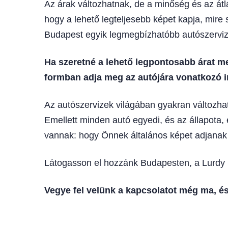
Az árak változhatnak, de a minőség és az átlá
hogy a lehető legteljesebb képet kapja, mire
Budapest egyik legmegbízhatóbb autószervi
Ha szeretné a lehető legpontosabb árat me
formban adja meg az autójára vonatkozó i
Az autószervizek világában gyakran változha
Emellett minden autó egyedi, és az állapota, 
vannak: hogy Önnek általános képet adjanak 
Látogasson el hozzánk Budapesten, a Lurdy Ház
Vegye fel velünk a kapcsolatot még ma, é