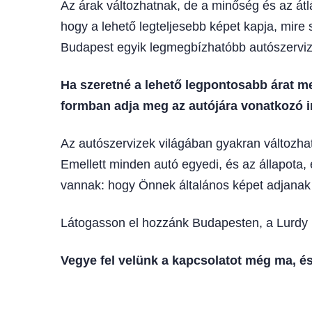
Az árak változhatnak, de a minőség és az átlá
hogy a lehető legteljesebb képet kapja, mire
Budapest egyik legmegbízhatóbb autószervi
Ha szeretné a lehető legpontosabb árat me
formban adja meg az autójára vonatkozó i
Az autószervizek világában gyakran változha
Emellett minden autó egyedi, és az állapota, 
vannak: hogy Önnek általános képet adjanak 
Látogasson el hozzánk Budapesten, a Lurdy Ház
Vegye fel velünk a kapcsolatot még ma, é