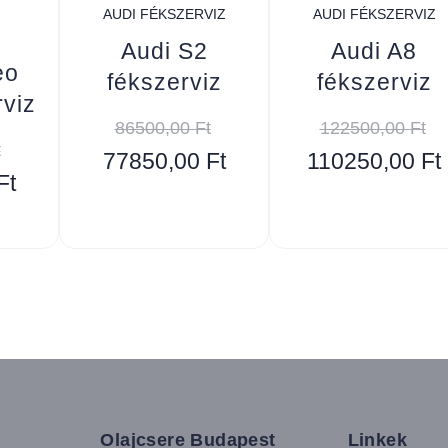
AUDI FÉKSZERVIZ
AUDI FÉKSZERVIZ
Audi S2
Audi A8
eo
fékszerviz
fékszerviz
rviz
86500,00
Ft
122500,00
Ft
t
77850,00
Ft
110250,00
Ft
Ft
Olajcsere Budapest
Linkek