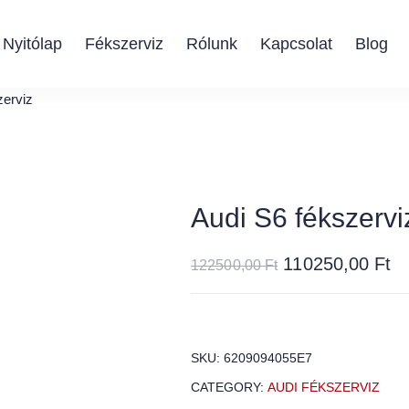
Nyitólap
Fékszerviz
Rólunk
Kapcsolat
Blog
zerviz
Audi S6 fékszervi
110250,00
Ft
122500,00
Ft
SKU:
6209094055E7
CATEGORY:
AUDI FÉKSZERVIZ