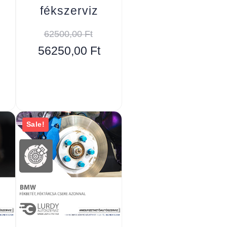
fékszerviz
62500,00
Ft
56250,00
Ft
Sale!