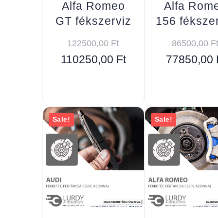
Alfa Romeo
Alfa Rom
GT fékszerviz
156 féksze
122500,00
Ft
86500,00
F
110250,00
Ft
77850,00
Sale!
Sale!