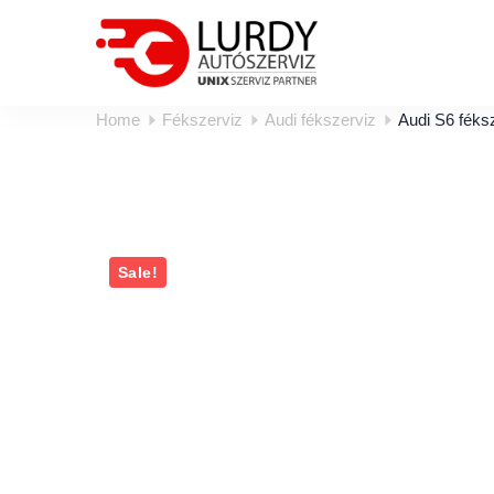
Home
Fékszerviz
Audi fékszerviz
Audi S6 féks
Sale!