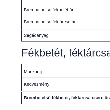
Brembo hátsó fékbetét ár
Brembo hátsó féktárcsa ár
Segédanyag
Fékbetét, féktárc
Munkadíj
Kedvezmény
Brembo első fékbetét, féktárcsa csere ö