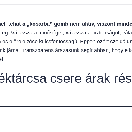
, tehát a „kosárba” gomb nem aktív, viszont minden
meg.
Válassza a minőséget, válassza a biztonságot, vála
 és előrejelzése kulcsfontosságú. Éppen ezért szolgálunk
unk járna. Transzparens árazásunk segít abban, hogy elk
t.
féktárcsa csere árak ré