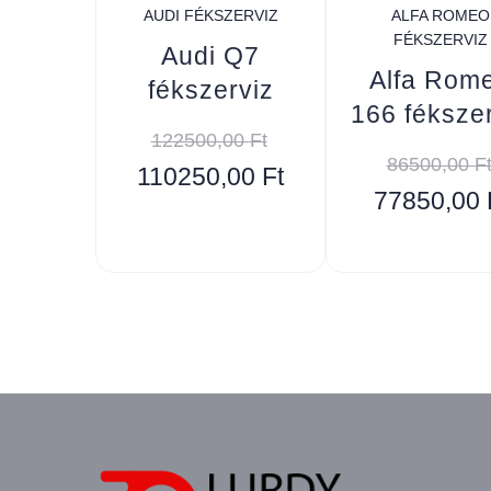
AUDI FÉKSZERVIZ
ALFA ROMEO
FÉKSZERVIZ
Audi Q7
Alfa Rom
fékszerviz
166 féksze
122500,00
Ft
86500,00
F
110250,00
Ft
77850,00