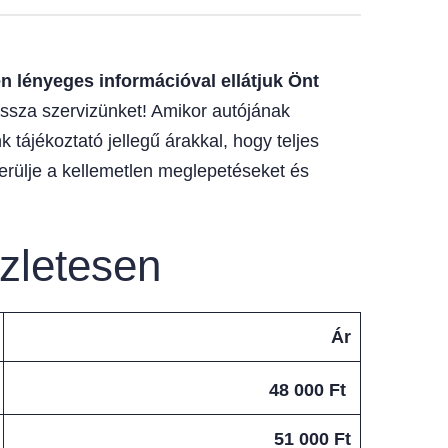
 lényeges információval ellátjuk Önt
ssza szervizünket! Amikor autójának
 tájékoztató jellegű árakkal, hogy teljes
erülje a kellemetlen meglepetéseket és
szletesen
Ár
48 000 Ft
51 000 Ft