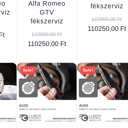
eo
Alfa Romeo
fékszerviz
rviz
GTV
122500,00
Ft
fékszerviz
t
110250,00
Ft
Ft
122500,00
Ft
110250,00
Ft
Sale!
Sale!