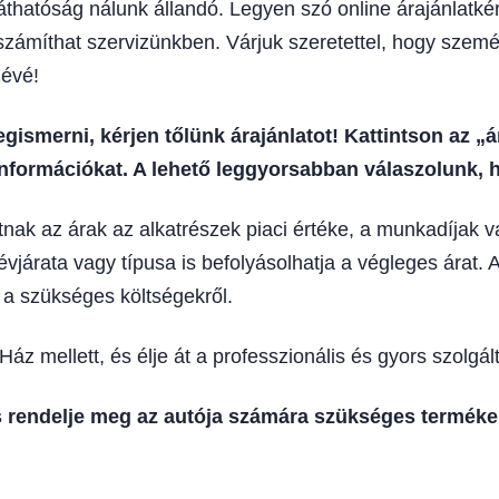
thatóság nálunk állandó. Legyen szó online árajánlatkéré
 számíthat szervizünkben. Várjuk szeretettel, hogy szemé
zévé!
gismerni, kérjen tőlünk árajánlatot! Kattintson az „
nformációkat. A lehető leggyorsabban válaszolunk, h
tnak az árak az alkatrészek piaci értéke, a munkadíjak 
évjárata vagy típusa is befolyásolhatja a végleges árat. A
a szükséges költségekről.
 mellett, és élje át a professzionális és gyors szolgálta
s rendelje meg az autója számára szükséges terméke