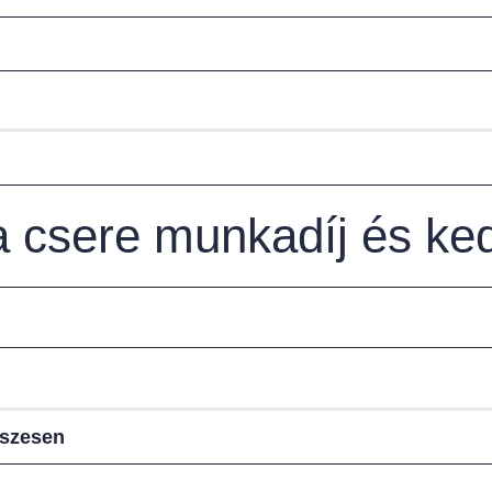
sa csere munkadíj és k
sszesen