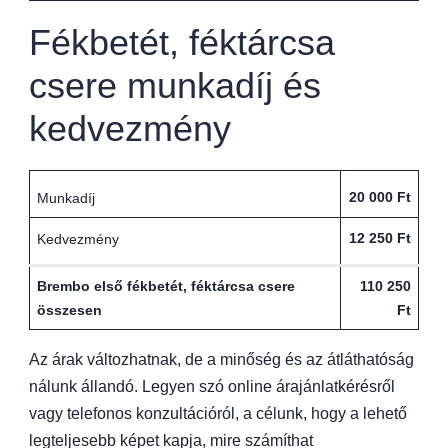
Fékbetét, féktárcsa
csere munkadíj és
kedvezmény
20 000 Ft
Munkadíj
12 250 Ft
Kedvezmény
Brembo első fékbetét, féktárcsa csere
110 250
összesen
Ft
Az árak változhatnak, de a minőség és az átláthatóság
nálunk állandó. Legyen szó online árajánlatkérésről
vagy telefonos konzultációról, a célunk, hogy a lehető
legteljesebb képet kapja, mire számíthat