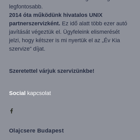
legfontosabb.
2014 óta működünk hivatalos UNIX
partnerszervizként.
Ez idő alatt több ezer autó
javítását végeztük el. Ügyfeleink elismerését
jelzi, hogy kétszer is mi nyertük el az „Év Kia
szervize” díjat.
Szeretettel várjuk szervizünkbe!
Social
kapcsolat
Olajcsere Budapest