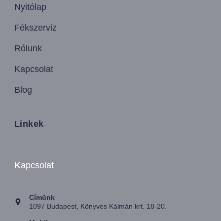
Nyitólap
Fékszerviz
Rólunk
Kapcsolat
Blog
Linkek
K
apcsolat
Címünk
1097 Budapest, Könyves Kálmán krt. 18-20.