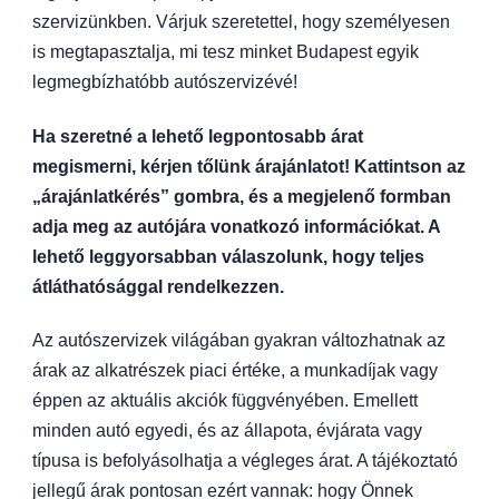
szervizünkben. Várjuk szeretettel, hogy személyesen
is megtapasztalja, mi tesz minket Budapest egyik
legmegbízhatóbb autószervizévé!
Ha szeretné a lehető legpontosabb árat
megismerni, kérjen tőlünk árajánlatot! Kattintson az
„árajánlatkérés” gombra, és a megjelenő formban
adja meg az autójára vonatkozó információkat. A
lehető leggyorsabban válaszolunk, hogy teljes
átláthatósággal rendelkezzen.
Az autószervizek világában gyakran változhatnak az
árak az alkatrészek piaci értéke, a munkadíjak vagy
éppen az aktuális akciók függvényében. Emellett
minden autó egyedi, és az állapota, évjárata vagy
típusa is befolyásolhatja a végleges árat. A tájékoztató
jellegű árak pontosan ezért vannak: hogy Önnek