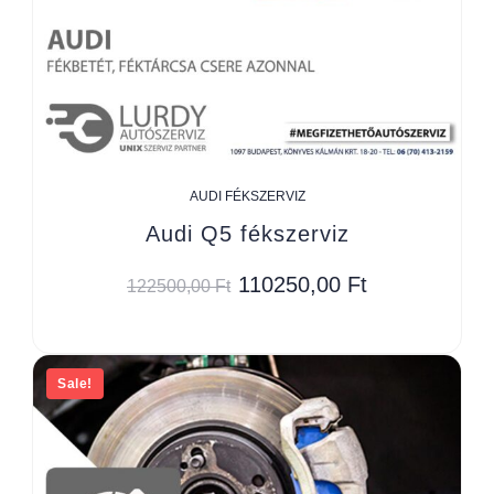
AUDI FÉKSZERVIZ
Audi Q5 fékszerviz
110250,00
Ft
122500,00
Ft
Sale!