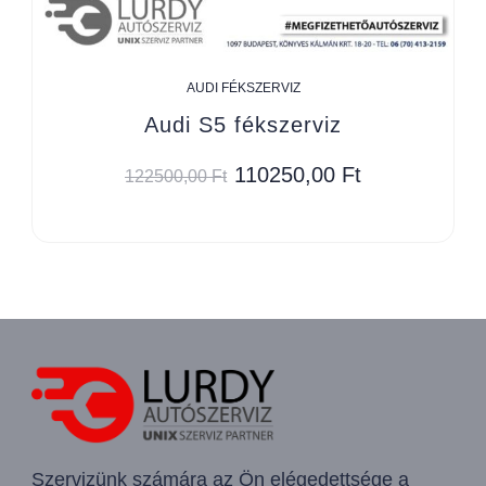
AUDI FÉKSZERVIZ
Audi S5 fékszerviz
110250,00
Ft
122500,00
Ft
Szervizünk számára az Ön elégedettsége a