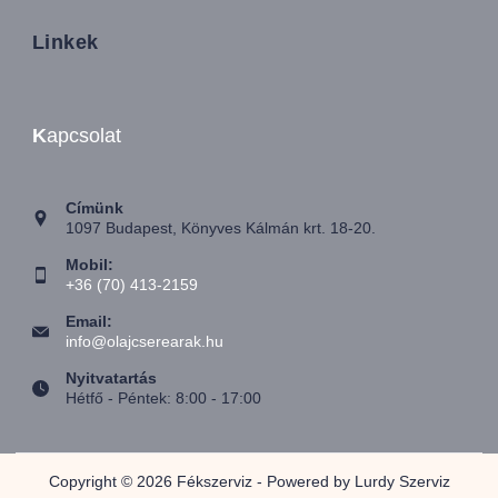
Linkek
K
apcsolat
Címünk
1097 Budapest, Könyves Kálmán krt. 18-20.
Mobil:
+36 (70) 413-2159
Email:
info@olajcserearak.hu
Nyitvatartás
Hétfő - Péntek: 8:00 - 17:00
Copyright © 2026 Fékszerviz - Powered by Lurdy Szerviz