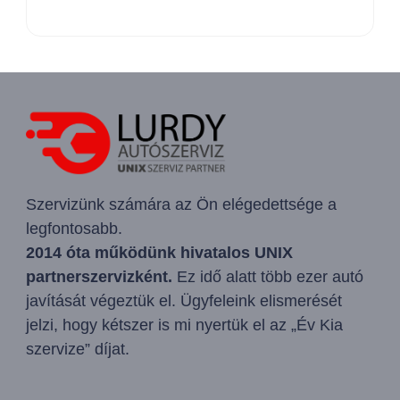
Szervizünk számára az Ön elégedettsége a
legfontosabb.
2014 óta működünk hivatalos UNIX
partnerszervizként.
Ez idő alatt több ezer autó
javítását végeztük el. Ügyfeleink elismerését
jelzi, hogy kétszer is mi nyertük el az „Év Kia
szervize” díjat.