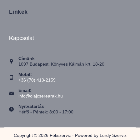
Linkek
K
apcsolat
Címünk
1097 Budapest, Könyves Kálmán krt. 18-20.
Mobil:
+36 (70) 413-2159
Email:
info@olajcserearak.hu
Nyitvatartás
Hétfő - Péntek: 8:00 - 17:00
Copyright © 2026 Fékszerviz - Powered by Lurdy Szerviz