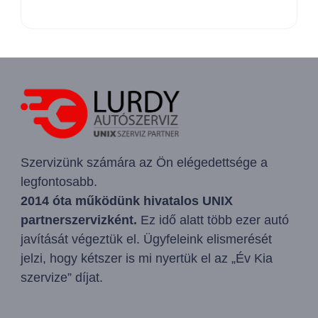
Szervizünk számára az Ön elégedettsége a
legfontosabb.
2014 óta működünk hivatalos UNIX
partnerszervizként.
Ez idő alatt több ezer autó
javítását végeztük el. Ügyfeleink elismerését
jelzi, hogy kétszer is mi nyertük el az „Év Kia
szervize” díjat.