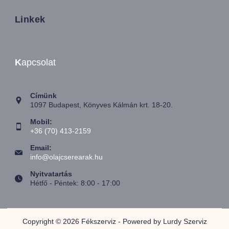
Linkek
K
apcsolat
Címünk
1097 Budapest, Könyves Kálmán krt. 18-20.
Mobil:
+36 (70) 413-2159
Email:
info@olajcserearak.hu
Nyitvatartás
Hétfő - Péntek: 8:00 - 17:00
Copyright © 2026 Fékszerviz - Powered by Lurdy Szerviz