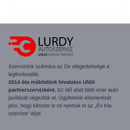
Szervizünk számára az Ön elégedettsége a
legfontosabb.
2014 óta működünk hivatalos UNIX
partnerszervizként.
Ez idő alatt több ezer autó
javítását végeztük el. Ügyfeleink elismerését
jelzi, hogy kétszer is mi nyertük el az „Év Kia
szervize” díjat.