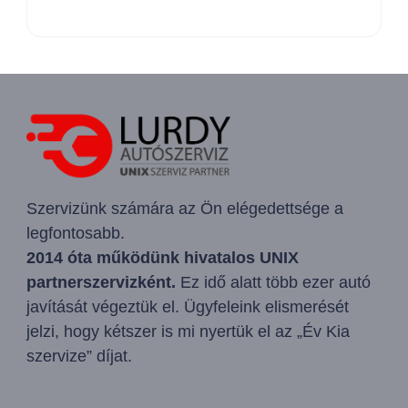
Szervizünk számára az Ön elégedettsége a
legfontosabb.
2014 óta működünk hivatalos UNIX
partnerszervizként.
Ez idő alatt több ezer autó
javítását végeztük el. Ügyfeleink elismerését
jelzi, hogy kétszer is mi nyertük el az „Év Kia
szervize” díjat.