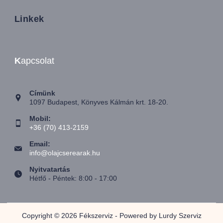
Linkek
K
apcsolat
Címünk
1097 Budapest, Könyves Kálmán krt. 18-20.
Mobil:
+36 (70) 413-2159
Email:
info@olajcserearak.hu
Nyitvatartás
Hétfő - Péntek: 8:00 - 17:00
Copyright © 2026 Fékszerviz - Powered by Lurdy Szerviz