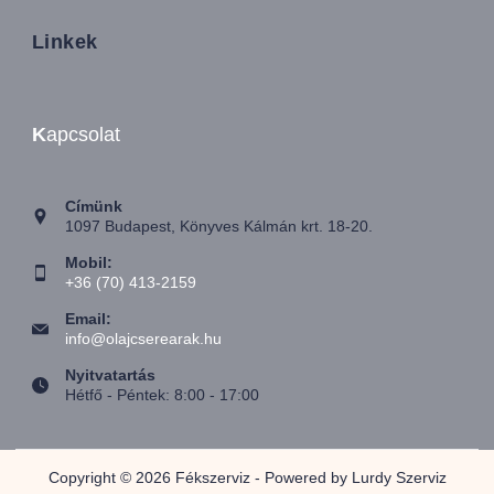
Linkek
K
apcsolat
Címünk
1097 Budapest, Könyves Kálmán krt. 18-20.
Mobil:
+36 (70) 413-2159
Email:
info@olajcserearak.hu
Nyitvatartás
Hétfő - Péntek: 8:00 - 17:00
Copyright © 2026 Fékszerviz - Powered by Lurdy Szerviz