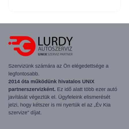
Szervizünk számára az Ön elégedettsége a
legfontosabb.
2014 óta működünk hivatalos UNIX
partnerszervizként.
Ez idő alatt több ezer autó
javítását végeztük el. Ügyfeleink elismerését
jelzi, hogy kétszer is mi nyertük el az „Év Kia
szervize” díjat.