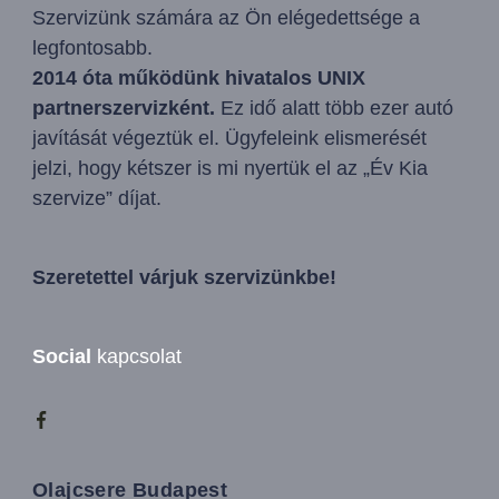
Szervizünk számára az Ön elégedettsége a
legfontosabb.
2014 óta működünk hivatalos UNIX
partnerszervizként.
Ez idő alatt több ezer autó
javítását végeztük el. Ügyfeleink elismerését
jelzi, hogy kétszer is mi nyertük el az „Év Kia
szervize” díjat.
Szeretettel várjuk szervizünkbe!
Social
kapcsolat
Olajcsere Budapest