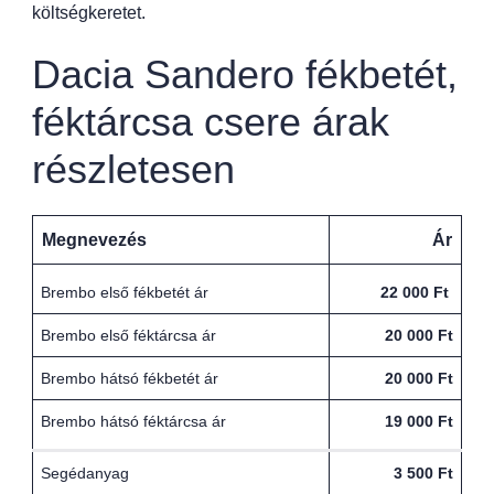
költségkeretet.
Dacia Sandero fékbetét,
féktárcsa csere árak
részletesen
Megnevezés
Ár
Brembo első fékbetét ár
22 000 Ft
Brembo első féktárcsa ár
20 000 Ft
Brembo hátsó fékbetét ár
20 000 Ft
Brembo hátsó féktárcsa ár
19 000 Ft
Segédanyag
3 500 Ft