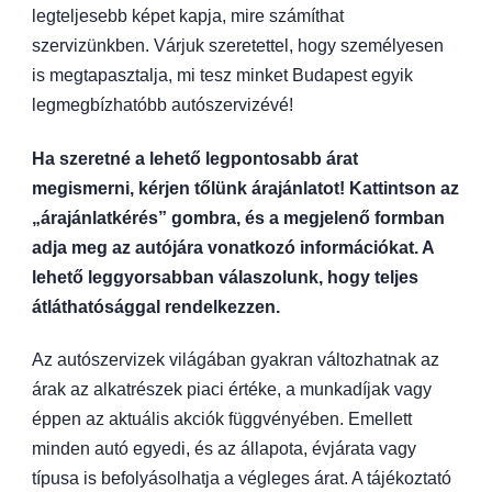
legteljesebb képet kapja, mire számíthat
szervizünkben. Várjuk szeretettel, hogy személyesen
is megtapasztalja, mi tesz minket Budapest egyik
legmegbízhatóbb autószervizévé!
Ha szeretné a lehető legpontosabb árat
megismerni, kérjen tőlünk árajánlatot! Kattintson az
„árajánlatkérés” gombra, és a megjelenő formban
adja meg az autójára vonatkozó információkat. A
lehető leggyorsabban válaszolunk, hogy teljes
átláthatósággal rendelkezzen.
Az autószervizek világában gyakran változhatnak az
árak az alkatrészek piaci értéke, a munkadíjak vagy
éppen az aktuális akciók függvényében. Emellett
minden autó egyedi, és az állapota, évjárata vagy
típusa is befolyásolhatja a végleges árat. A tájékoztató