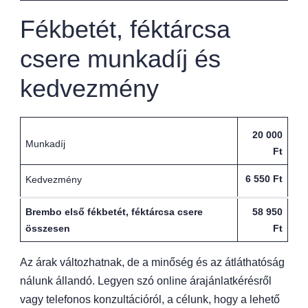
Fékbetét, féktárcsa
csere munkadíj és
kedvezmény
20 000
Munkadíj
Ft
6 550 Ft
Kedvezmény
Brembo első fékbetét, féktárcsa csere
58 950
összesen
Ft
Az árak változhatnak, de a minőség és az átláthatóság
nálunk állandó. Legyen szó online árajánlatkérésről
vagy telefonos konzultációról, a célunk, hogy a lehető