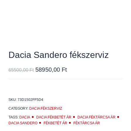
Dacia Sandero fékszerviz
58950,00
Ft
65500,00
Ft
SKU:
73D1502FF5D4
CATEGORY:
DACIA FÉKSZERVIZ
TAGS:
DACIA
DACIA FÉKBETÉT ÁR
DACIA FÉKTÁRCSA ÁR
DACIA SANDERO
FÉKBETÉT ÁR
FÉKTÁRCSA ÁR