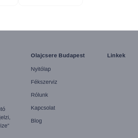
Olajcsere Budapest
Linkek
Nyitólap
Fékszerviz
Rólunk
Kapcsolat
utó
elzi,
Blog
ize”