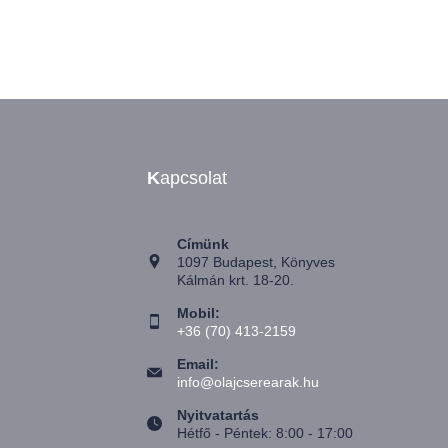
K
apcsolat
Címünk
1097 Budapest, Könyves
Kálmán krt. 18-20.
Mobil:
+36 (70) 413-2159
Email:
info@olajcserearak.hu
Nyitvatartás
Hétfő - Péntek: 8:00 - 17:00