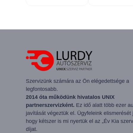
Szervizünk számára az Ön elégedettsége a
legfontosabb.
2014 óta működünk hivatalos UNIX
partnerszervizként.
Ez idő alatt több ezer a
javítását végeztük el. Ügyfeleink elismerését j
hogy kétszer is mi nyertük el az „Év Kia szerv
díjat.