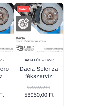
Sale!
VIZ
DACIA FÉKSZERVIZ
ero
Dacia Solenza
z
fékszerviz
t
65500,00
Ft
Ft
58950,00
Ft