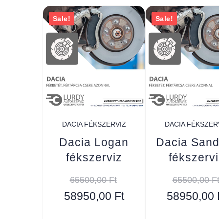
Sale!
Sale!
DACIA FÉKSZERVIZ
DACIA FÉKSZER
Dacia Logan
Dacia Sand
fékszerviz
fékszervi
65500,00
Ft
65500,00
F
58950,00
Ft
58950,00