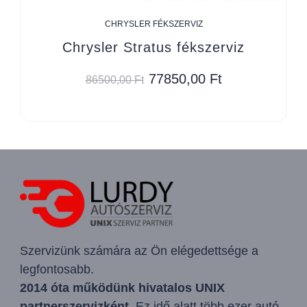
CHRYSLER FÉKSZERVIZ
Chrysler Stratus fékszerviz
77850,00
Ft
86500,00
Ft
Szervizünk számára az Ön elégedettsége a
legfontosabb.
2014 óta működünk hivatalos UNIX
partnerszervizként.
Ez idő alatt több ezer autó