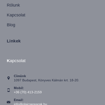
Rólunk
Kapcsolat
Blog
Linkek
K
apcsolat
Címünk
1097 Budapest, Könyves Kálmán krt. 18-20.
Mobil:
+36 (70) 413-2159
Email:
info@olajcserearak.hu