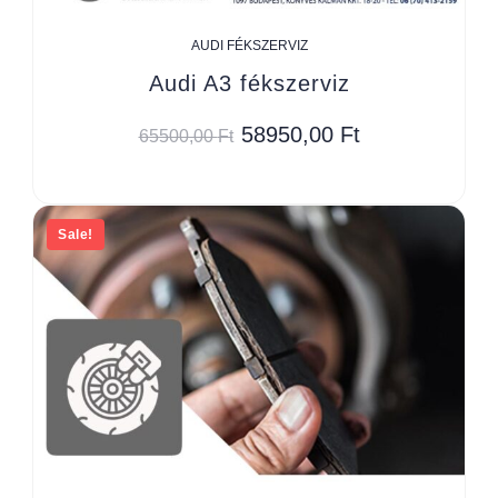
AUDI FÉKSZERVIZ
Audi A3 fékszerviz
58950,00
Ft
65500,00
Ft
Sale!