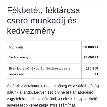
Fékbetét, féktárcsa
csere munkadíj és
kedvezmény
20 000 Ft
Munkadíj
12 250 Ft
Kedvezmény
Brembo első fékbetét, féktárcsa csere
110 250
összesen
Ft
Az árak változhatnak, de a minőség és az átláthatóság
nálunk állandó. Legyen szó online árajánlatkérésről
vagy telefonos konzultációról, a célunk, hogy a lehető
legteljesebb képet kapja, mire számíthat