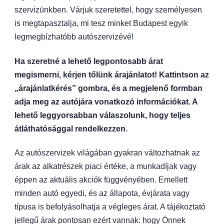
szervizünkben. Várjuk szeretettel, hogy személyesen
is megtapasztalja, mi tesz minket Budapest egyik
legmegbízhatóbb autószervizévé!
Ha szeretné a lehető legpontosabb árat
megismerni, kérjen tőlünk árajánlatot! Kattintson az
„árajánlatkérés” gombra, és a megjelenő formban
adja meg az autójára vonatkozó információkat. A
lehető leggyorsabban válaszolunk, hogy teljes
átláthatósággal rendelkezzen.
Az autószervizek világában gyakran változhatnak az
árak az alkatrészek piaci értéke, a munkadíjak vagy
éppen az aktuális akciók függvényében. Emellett
minden autó egyedi, és az állapota, évjárata vagy
típusa is befolyásolhatja a végleges árat. A tájékoztató
jellegű árak pontosan ezért vannak: hogy Önnek