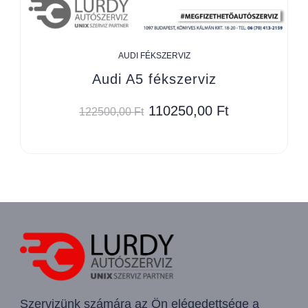
AUDI FÉKSZERVIZ
Audi A5 fékszerviz
110250,00
Ft
122500,00
Ft
Szervizünk számára az Ön elégedettsége a