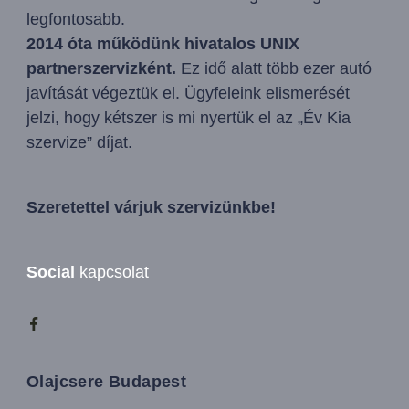
legfontosabb.
2014 óta működünk hivatalos UNIX
partnerszervizként.
Ez idő alatt több ezer autó
javítását végeztük el. Ügyfeleink elismerését
jelzi, hogy kétszer is mi nyertük el az „Év Kia
szervize” díjat.
Szeretettel várjuk szervizünkbe!
Social
kapcsolat
Olajcsere Budapest