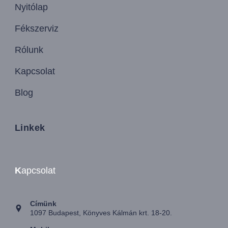
Nyitólap
Fékszerviz
Rólunk
Kapcsolat
Blog
Linkek
K
apcsolat
Címünk
1097 Budapest, Könyves Kálmán krt. 18-20.