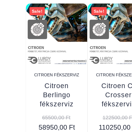
Sale!
Sale!
CITROEN FÉKSZERVIZ
CITROEN FÉKSZE
Citroen
Citroen 
Berlingo
Crosser
fékszerviz
fékszervi
65500,00
Ft
122500,00
F
58950,00
Ft
110250,0