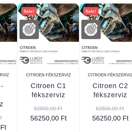
Sale!
Sale!
RVIZ
CITROEN FÉKSZERVIZ
CITROEN FÉKSZERVI
C-
Citroen C1
Citroen C2
fékszerviz
fékszerviz
z
62500,00
Ft
62500,00
Ft
t
56250,00
Ft
56250,00
Ft
0
Ft