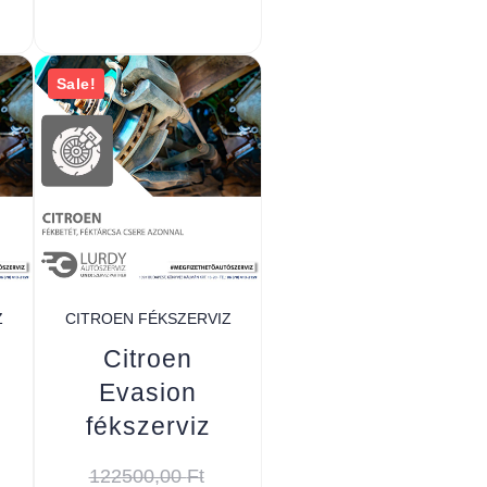
Sale!
Z
CITROEN FÉKSZERVIZ
Citroen
Evasion
fékszerviz
122500,00
Ft