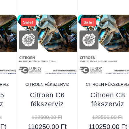
Sale!
Sale!
RVIZ
CITROEN FÉKSZERVIZ
CITROEN FÉKSZERVI
C5
Citroen C6
Citroen C8
z
fékszerviz
fékszerviz
t
122500,00
Ft
122500,00
Ft
0
Ft
110250,00
Ft
110250,00
Ft