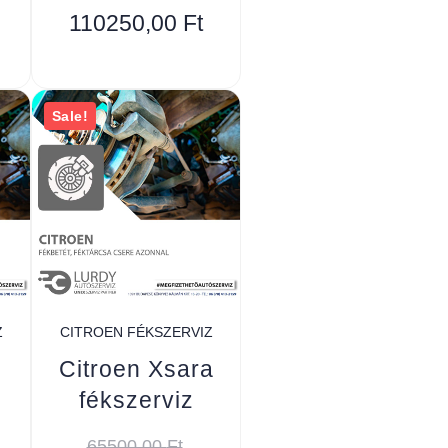
110250,00
Ft
Sale!
Z
CITROEN FÉKSZERVIZ
Citroen Xsara
fékszerviz
65500,00
Ft