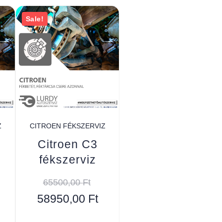
Sale!
Z
CITROEN FÉKSZERVIZ
Citroen C3
fékszerviz
65500,00
Ft
58950,00
Ft