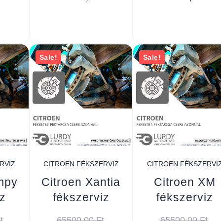
Sale!
Sale!
RVIZ
CITROEN FÉKSZERVIZ
CITROEN FÉKSZERVI
mpy
Citroen Xantia
Citroen XM
z
fékszerviz
fékszerviz
t
65500,00
Ft
65500,00
Ft