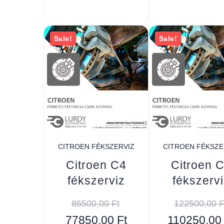
Sale!
Sale!
CITROEN FÉKSZERVIZ
CITROEN FÉKSZE
Citroen C4
Citroen 
fékszerviz
fékszervi
86500,00
Ft
122500,00
F
77850,00
Ft
110250,0