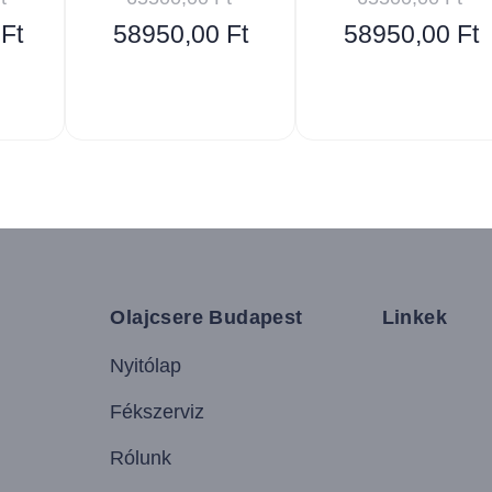
0
Ft
58950,00
Ft
58950,00
Ft
Olajcsere Budapest
Linkek
Nyitólap
Fékszerviz
Rólunk