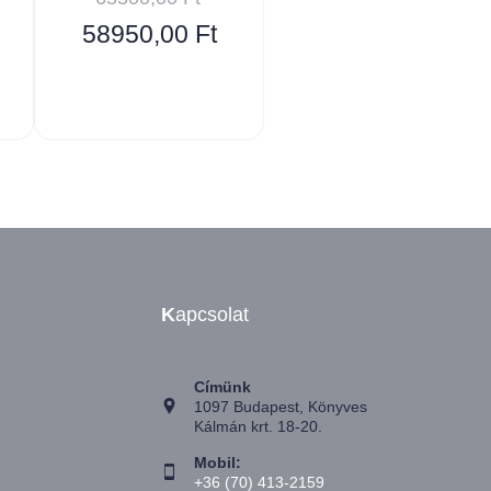
58950,00
Ft
K
apcsolat
Címünk
1097 Budapest, Könyves
Kálmán krt. 18-20.
Mobil:
+36 (70) 413-2159