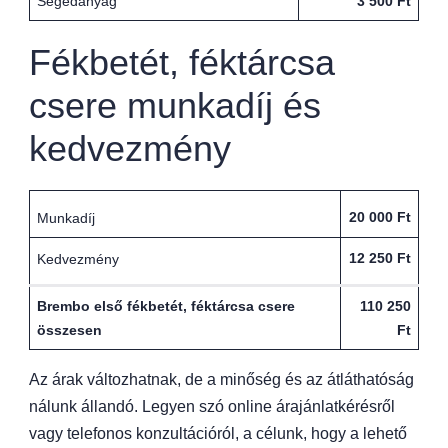
Segédanyag
3 500 Ft
Fékbetét, féktárcsa
csere munkadíj és
kedvezmény
20 000 Ft
Munkadíj
12 250 Ft
Kedvezmény
Brembo első fékbetét, féktárcsa csere
110 250
összesen
Ft
Az árak változhatnak, de a minőség és az átláthatóság
nálunk állandó. Legyen szó online árajánlatkérésről
vagy telefonos konzultációról, a célunk, hogy a lehető