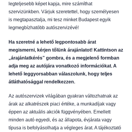
legteljesebb képet kapja, mire számíthat
szervizünkben. Várjuk szeretettel, hogy személyesen
is megtapasztalja, mi tesz minket Budapest egyik
legmegbízhatóbb autószervizévé!
Ha szeretné a lehető legpontosabb árat
megismerni, kérjen tőlünk árajánlatot! Kattintson az
„árajánlatkérés” gombra, és a megjelenő formban
adja meg az autójára vonatkozó információkat. A
lehető leggyorsabban válaszolunk, hogy teljes
átláthatósággal rendelkezzen.
Az autószervizek világában gyakran változhatnak az
árak az alkatrészek piaci értéke, a munkadíjak vagy
éppen az aktuális akciók függvényében. Emellett
minden autó egyedi, és az állapota, évjárata vagy
típusa is befolyásolhatja a végleges árat. A tájékoztató