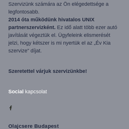
Szervizünk számára az Ön elégedettsége a
legfontosabb.
2014 óta működünk hivatalos UNIX
partnerszervizként.
Ez idő alatt több ezer autó
javítását végeztük el. Ügyfeleink elismerését
jelzi, hogy kétszer is mi nyertük el az „Év Kia
szervize” díjat.
Szeretettel várjuk szervizünkbe!
Social
kapcsolat
Olajcsere Budapest