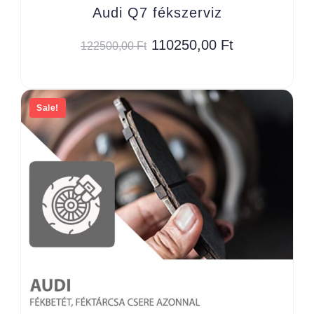
Audi Q7 fékszerviz
110250,00
Ft
122500,00
Ft
Sale!