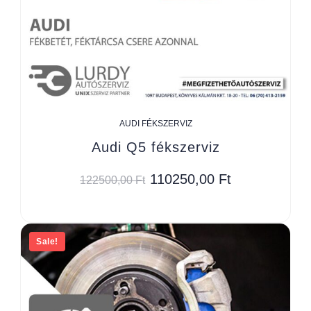
AUDI FÉKSZERVIZ
Audi Q5 fékszerviz
110250,00
Ft
122500,00
Ft
Sale!