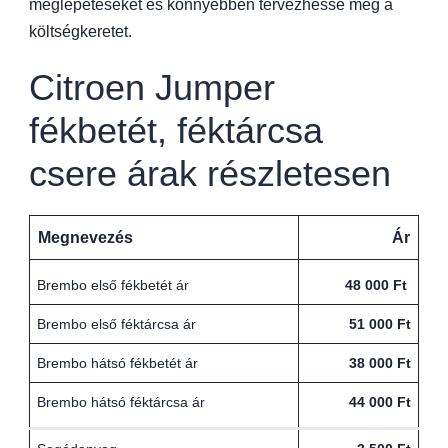
meglepetéseket és könnyebben tervezhesse meg a
költségkeretet.
Citroen Jumper
fékbetét, féktárcsa
csere árak részletesen
Megnevezés
Ár
Brembo első fékbetét ár
48 000 Ft
Brembo első féktárcsa ár
51 000 Ft
Brembo hátsó fékbetét ár
38 000 Ft
Brembo hátsó féktárcsa ár
44 000 Ft