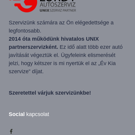
Szervizünk számára az Ön elégedettsége a
legfontosabb.
2014 óta működünk hivatalos UNIX
partnerszervizként.
Ez idő alatt több ezer autó
javítását végeztük el. Ügyfeleink elismerését
jelzi, hogy kétszer is mi nyertük el az „Év Kia
szervize” díjat.
Szeretettel várjuk szervizünkbe!
Social
kapcsolat