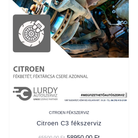
CITROEN FÉKSZERVIZ
Citroen C3 fékszerviz
58950,00
Ft
65500,00
Ft