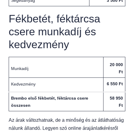
Segédanyag
3 500 Ft
Fékbetét, féktárcsa
csere munkadíj és
kedvezmény
20 000
Munkadíj
Ft
6 550 Ft
Kedvezmény
Brembo első fékbetét, féktárcsa csere
58 950
összesen
Ft
Az árak változhatnak, de a minőség és az átláthatóság
nálunk állandó. Legyen szó online árajánlatkérésről