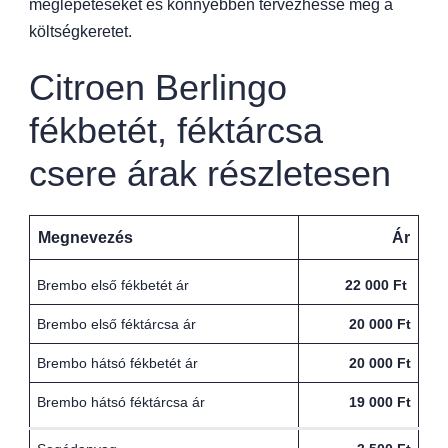
meglepetéseket és könnyebben tervezhesse meg a
költségkeretet.
Citroen Berlingo
fékbetét, féktárcsa
csere árak részletesen
Megnevezés
Ár
Brembo első fékbetét ár
22 000 Ft
Brembo első féktárcsa ár
20 000 Ft
Brembo hátsó fékbetét ár
20 000 Ft
Brembo hátsó féktárcsa ár
19 000 Ft