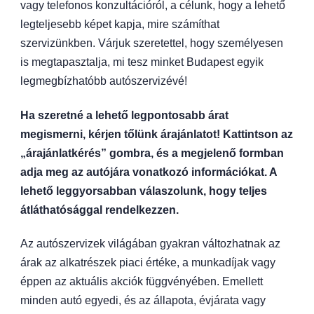
vagy telefonos konzultációról, a célunk, hogy a lehető
legteljesebb képet kapja, mire számíthat
szervizünkben. Várjuk szeretettel, hogy személyesen
is megtapasztalja, mi tesz minket Budapest egyik
legmegbízhatóbb autószervizévé!
Ha szeretné a lehető legpontosabb árat
megismerni, kérjen tőlünk árajánlatot! Kattintson az
„árajánlatkérés” gombra, és a megjelenő formban
adja meg az autójára vonatkozó információkat. A
lehető leggyorsabban válaszolunk, hogy teljes
átláthatósággal rendelkezzen.
Az autószervizek világában gyakran változhatnak az
árak az alkatrészek piaci értéke, a munkadíjak vagy
éppen az aktuális akciók függvényében. Emellett
minden autó egyedi, és az állapota, évjárata vagy