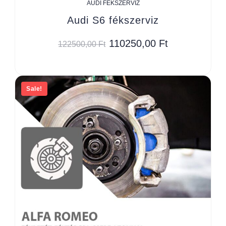
AUDI FÉKSZERVIZ
Audi S6 fékszerviz
110250,00
Ft
122500,00
Ft
Sale!