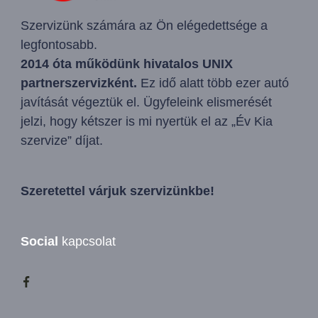
Szervizünk számára az Ön elégedettsége a
legfontosabb.
2014 óta működünk hivatalos UNIX
partnerszervizként.
Ez idő alatt több ezer autó
javítását végeztük el. Ügyfeleink elismerését
jelzi, hogy kétszer is mi nyertük el az „Év Kia
szervize” díjat.
Szeretettel várjuk szervizünkbe!
Social
kapcsolat