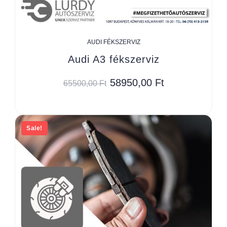
AUDI FÉKSZERVIZ
Audi A3 fékszerviz
58950,00
Ft
65500,00
Ft
Sale!