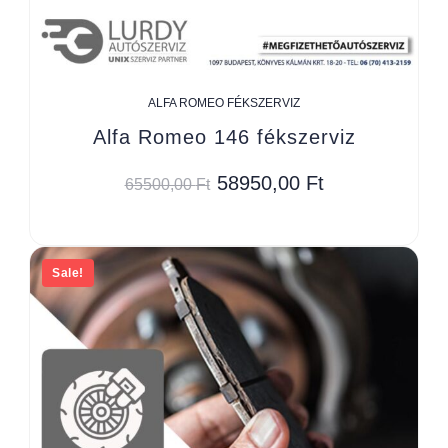
ALFA ROMEO FÉKSZERVIZ
Alfa Romeo 146 fékszerviz
58950,00
Ft
65500,00
Ft
Sale!