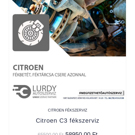
CITROEN FÉKSZERVIZ
Citroen C3 fékszerviz
58950,00
Ft
65500,00
Ft