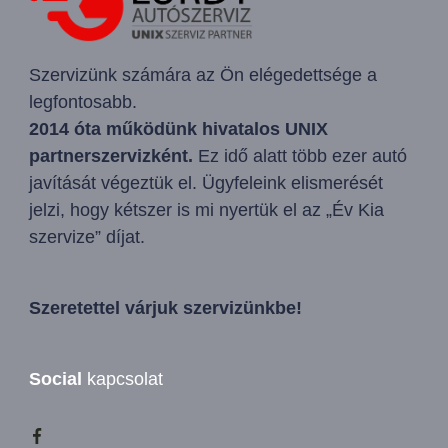
Szervizünk számára az Ön elégedettsége a
legfontosabb.
2014 óta működünk hivatalos UNIX
partnerszervizként.
Ez idő alatt több ezer autó
javítását végeztük el. Ügyfeleink elismerését
jelzi, hogy kétszer is mi nyertük el az „Év Kia
szervize” díjat.
Szeretettel várjuk szervizünkbe!
Social
kapcsolat