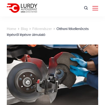
Home
Blog
Fékrendszer
Otthoni fékellenőrzés
lépésről lépésre útmutató