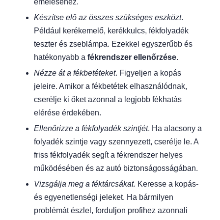
emeléséhez.
Készítse elő az összes szükséges eszközt
.
Például kerékemelő, kerékkulcs, fékfolyadék
teszter és zseblámpa. Ezekkel egyszerűbb és
hatékonyabb a
fékrendszer ellenőrzése
.
Nézze át a fékbetéteket
. Figyeljen a kopás
jeleire. Amikor a fékbetétek elhasználódnak,
cserélje ki őket azonnal a legjobb fékhatás
elérése érdekében.
Ellenőrizze a fékfolyadék szintjét
. Ha alacsony a
folyadék szintje vagy szennyezett, cserélje le. A
friss fékfolyadék segít a fékrendszer helyes
működésében és az autó biztonságosságában.
Vizsgálja meg a féktárcsákat
. Keresse a kopás-
és egyenetlenségi jeleket. Ha bármilyen
problémát észlel, forduljon profihez azonnali