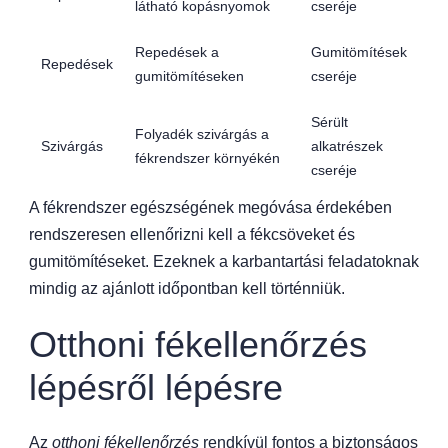
látható kopásnyomok
cseréje
Repedések a
Gumitömítések
Repedések
gumitömítéseken
cseréje
Sérült
Folyadék szivárgás a
Szivárgás
alkatrészek
fékrendszer környékén
cseréje
A fékrendszer egészségének megóvása érdekében
rendszeresen ellenőrizni kell a fékcsöveket és
gumitömítéseket. Ezeknek a karbantartási feladatoknak
mindig az ajánlott időpontban kell történniük.
Otthoni fékellenőrzés
lépésről lépésre
Az
otthoni fékellenőrzés
rendkívül fontos a biztonságos