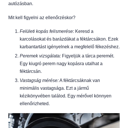
autózásban.
Mit kell figyelni az ellenőrzéskor?
Felületi kopás felismerése:
Keresd a
karcolásokat és barázdákat a féktárcsákon. Ezek
karbantartást igényelnek a megfelelő fékezéshez.
Peremek vizsgálata:
Figyeljük a tárca peremét.
Egy kiugró perem nagy kopásra utalhat a
féktárcsán.
Vastagság mérése:
A féktárcsáknak van
minimális vastagsága. Ezt a jármű
kézikönyvében találod. Egy mérővel könnyen
ellenőrizheted.