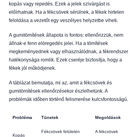
kopás vagy repedés. Ezek a jelek szivárgást is
előírhatnak. Ha a fékcsövek sérülnek, a fékek hirtelen
feloldása a vezetőt egy veszélyes helyzetbe viheti.
A gumitömítések állapota is fontos: ellenőrizzük, nem
állnak-e fenn elöregedés jelei. Ha a tömítések
megkeményednek vagy elhasználódnak, a fékrendszer
hatékonysága romlik. Ezek cseréje biztosítja, hogy a
fékek jól működjenek.
A táblázat bemutatja, mi az, amit a fékcsövek és
gumitömítések ellenőrzésekor észlelhetünk. A
problémák időben történő felismerése kulcsfontosságú.
Probléma
Tünetek
Megoldások
Fékcsövek felületén
A fékcsövek
Kopás