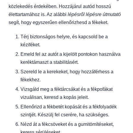
közlekedés érdekében. Hozzájárul autód hosszú
élettartamához is. Az alábbi
lépésről lépésre útmutató
segít, hogy egyszerűen ellenőrizhesd a fékeket.
Térj biztonságos helyre, és kapcsold be a
kéziféket.
Emeld fel az autót a kijelölt pontokon használva
keréktámaszt a stabilitásért.
Szereld le a kerekeket, hogy hozzáférhess a
fékekhez.
Vizsgáld meg a féktárcsákat és a fékpofákat
vizuálisan, keresd a kopás jeleit.
Ellenőrizd a fékbetét kopását és a fékfolyadék
szintjét. Készülj fel cserére, ha szükséges.
Nézd át a fékcsöveket és a gumitömítéseket,
keress sérüléseket.