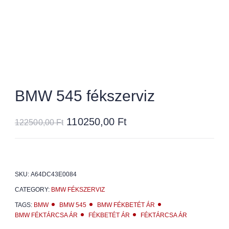
BMW 545 fékszerviz
110250,00
Ft
122500,00
Ft
SKU:
A64DC43E0084
CATEGORY:
BMW FÉKSZERVIZ
TAGS:
BMW
BMW 545
BMW FÉKBETÉT ÁR
BMW FÉKTÁRCSA ÁR
FÉKBETÉT ÁR
FÉKTÁRCSA ÁR