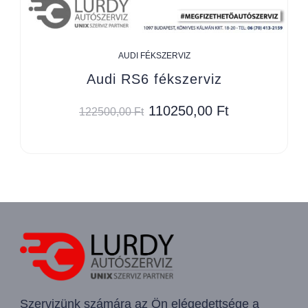
AUDI FÉKSZERVIZ
Audi RS6 fékszerviz
110250,00
Ft
122500,00
Ft
Szervizünk számára az Ön elégedettsége a