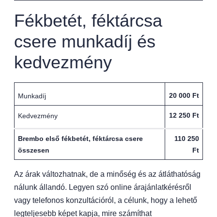
Fékbetét, féktárcsa
csere munkadíj és
kedvezmény
20 000 Ft
Munkadíj
12 250 Ft
Kedvezmény
Brembo első fékbetét, féktárcsa csere
110 250
összesen
Ft
Az árak változhatnak, de a minőség és az átláthatóság
nálunk állandó. Legyen szó online árajánlatkérésről
vagy telefonos konzultációról, a célunk, hogy a lehető
legteljesebb képet kapja, mire számíthat