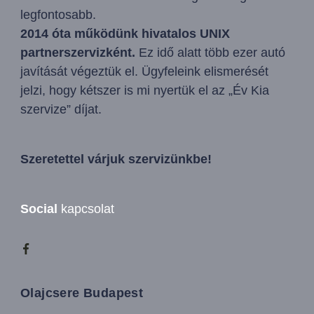
legfontosabb.
2014 óta működünk hivatalos UNIX
partnerszervizként.
Ez idő alatt több ezer autó
javítását végeztük el. Ügyfeleink elismerését
jelzi, hogy kétszer is mi nyertük el az „Év Kia
szervize” díjat.
Szeretettel várjuk szervizünkbe!
Social
kapcsolat
Olajcsere Budapest