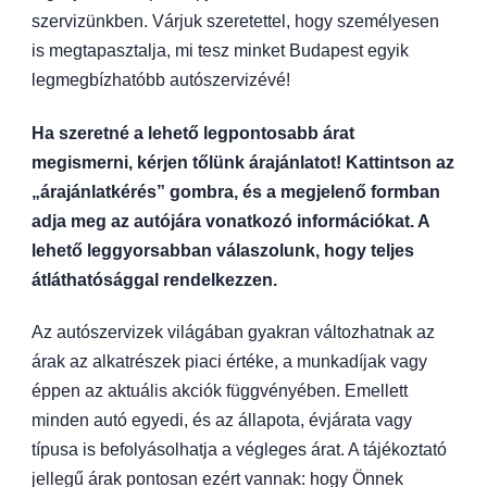
szervizünkben. Várjuk szeretettel, hogy személyesen
is megtapasztalja, mi tesz minket Budapest egyik
legmegbízhatóbb autószervizévé!
Ha szeretné a lehető legpontosabb árat
megismerni, kérjen tőlünk árajánlatot! Kattintson az
„árajánlatkérés” gombra, és a megjelenő formban
adja meg az autójára vonatkozó információkat. A
lehető leggyorsabban válaszolunk, hogy teljes
átláthatósággal rendelkezzen.
Az autószervizek világában gyakran változhatnak az
árak az alkatrészek piaci értéke, a munkadíjak vagy
éppen az aktuális akciók függvényében. Emellett
minden autó egyedi, és az állapota, évjárata vagy
típusa is befolyásolhatja a végleges árat. A tájékoztató
jellegű árak pontosan ezért vannak: hogy Önnek