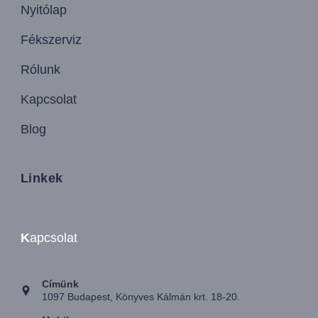
Nyitólap
Fékszerviz
Rólunk
Kapcsolat
Blog
Linkek
K
apcsolat
Címünk
1097 Budapest, Könyves Kálmán krt. 18-20.