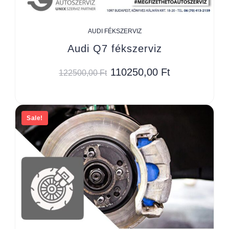
AUDI FÉKSZERVIZ
Audi Q7 fékszerviz
110250,00
Ft
122500,00
Ft
Sale!