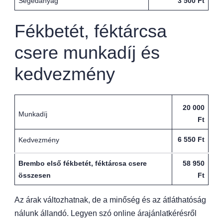
Segédanyag
3 500 Ft
Fékbetét, féktárcsa
csere munkadíj és
kedvezmény
20 000
Munkadíj
Ft
6 550 Ft
Kedvezmény
Brembo első fékbetét, féktárcsa csere
58 950
összesen
Ft
Az árak változhatnak, de a minőség és az átláthatóság
nálunk állandó. Legyen szó online árajánlatkérésről