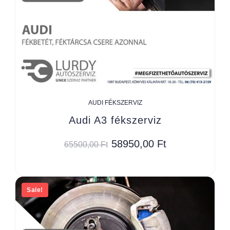
AUDI FÉKSZERVIZ
Audi A3 fékszerviz
58950,00
Ft
65500,00
Ft
Sale!