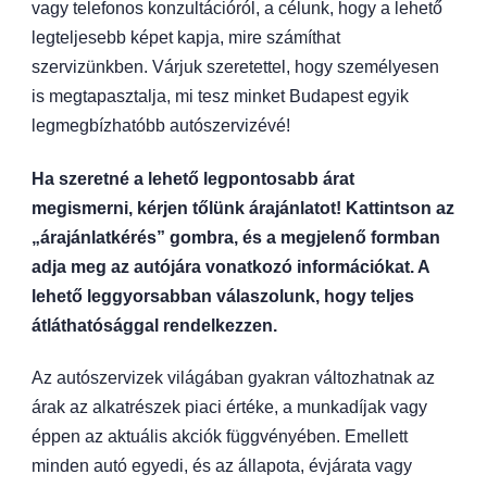
vagy telefonos konzultációról, a célunk, hogy a lehető
legteljesebb képet kapja, mire számíthat
szervizünkben. Várjuk szeretettel, hogy személyesen
is megtapasztalja, mi tesz minket Budapest egyik
legmegbízhatóbb autószervizévé!
Ha szeretné a lehető legpontosabb árat
megismerni, kérjen tőlünk árajánlatot! Kattintson az
„árajánlatkérés” gombra, és a megjelenő formban
adja meg az autójára vonatkozó információkat. A
lehető leggyorsabban válaszolunk, hogy teljes
átláthatósággal rendelkezzen.
Az autószervizek világában gyakran változhatnak az
árak az alkatrészek piaci értéke, a munkadíjak vagy
éppen az aktuális akciók függvényében. Emellett
minden autó egyedi, és az állapota, évjárata vagy