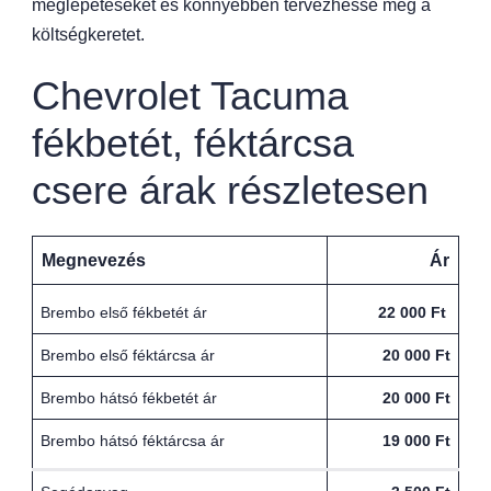
meglepetéseket és könnyebben tervezhesse meg a
költségkeretet.
Chevrolet Tacuma
fékbetét, féktárcsa
csere árak részletesen
Megnevezés
Ár
Brembo első fékbetét ár
22 000 Ft
Brembo első féktárcsa ár
20 000 Ft
Brembo hátsó fékbetét ár
20 000 Ft
Brembo hátsó féktárcsa ár
19 000 Ft