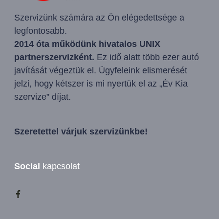
Szervizünk számára az Ön elégedettsége a
legfontosabb.
2014 óta működünk hivatalos UNIX
partnerszervizként.
Ez idő alatt több ezer autó
javítását végeztük el. Ügyfeleink elismerését
jelzi, hogy kétszer is mi nyertük el az „Év Kia
szervize” díjat.
Szeretettel várjuk szervizünkbe!
Social
kapcsolat