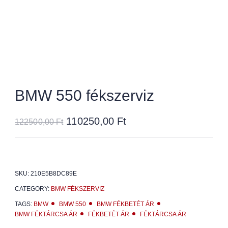
BMW 550 fékszerviz
110250,00
Ft
122500,00
Ft
SKU:
210E5B8DC89E
CATEGORY:
BMW FÉKSZERVIZ
TAGS:
BMW
BMW 550
BMW FÉKBETÉT ÁR
BMW FÉKTÁRCSA ÁR
FÉKBETÉT ÁR
FÉKTÁRCSA ÁR