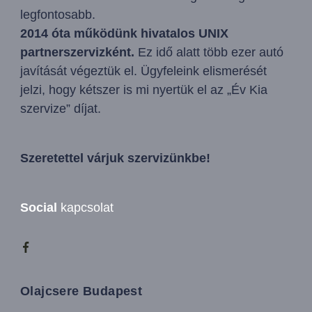
legfontosabb.
2014 óta működünk hivatalos UNIX
partnerszervizként.
Ez idő alatt több ezer autó
javítását végeztük el. Ügyfeleink elismerését
jelzi, hogy kétszer is mi nyertük el az „Év Kia
szervize” díjat.
Szeretettel várjuk szervizünkbe!
Social
kapcsolat
Olajcsere Budapest