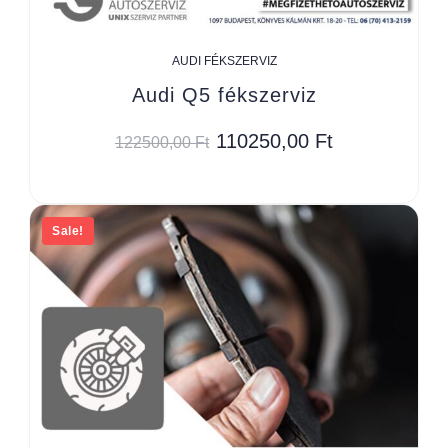
AUDI FÉKSZERVIZ
Audi Q5 fékszerviz
110250,00
Ft
122500,00
Ft
Sale!