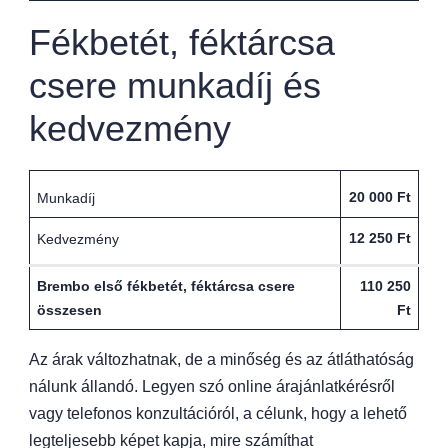
Fékbetét, féktárcsa
csere munkadíj és
kedvezmény
20 000 Ft
Munkadíj
12 250 Ft
Kedvezmény
Brembo első fékbetét, féktárcsa csere
110 250
összesen
Ft
Az árak változhatnak, de a minőség és az átláthatóság
nálunk állandó. Legyen szó online árajánlatkérésről
vagy telefonos konzultációról, a célunk, hogy a lehető
legteljesebb képet kapja, mire számíthat