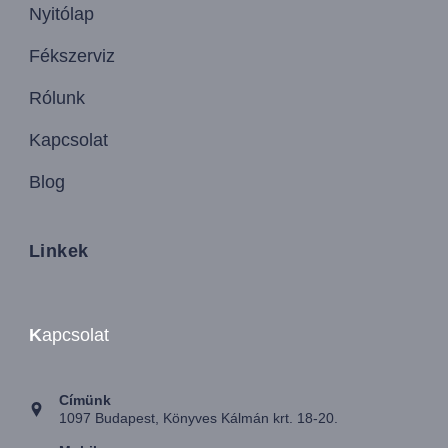
Nyitólap
Fékszerviz
Rólunk
Kapcsolat
Blog
Linkek
K
apcsolat
Címünk
1097 Budapest, Könyves Kálmán krt. 18-20.