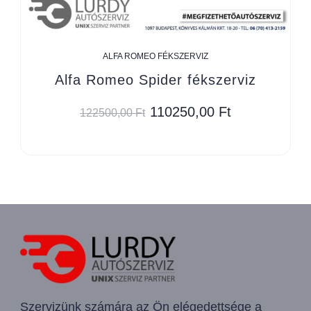
ALFA ROMEO FÉKSZERVIZ
Alfa Romeo Spider fékszerviz
110250,00
Ft
122500,00
Ft
Szervizünk számára az Ön elégedettsége a