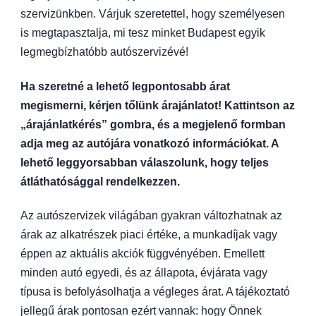
szervizünkben. Várjuk szeretettel, hogy személyesen
is megtapasztalja, mi tesz minket Budapest egyik
legmegbízhatóbb autószervizévé!
Ha szeretné a lehető legpontosabb árat
megismerni, kérjen tőlünk árajánlatot! Kattintson az
„árajánlatkérés” gombra, és a megjelenő formban
adja meg az autójára vonatkozó információkat. A
lehető leggyorsabban válaszolunk, hogy teljes
átláthatósággal rendelkezzen.
Az autószervizek világában gyakran változhatnak az
árak az alkatrészek piaci értéke, a munkadíjak vagy
éppen az aktuális akciók függvényében. Emellett
minden autó egyedi, és az állapota, évjárata vagy
típusa is befolyásolhatja a végleges árat. A tájékoztató
jellegű árak pontosan ezért vannak: hogy Önnek