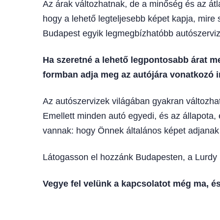
Az árak változhatnak, de a minőség és az átlá
hogy a lehető legteljesebb képet kapja, mire
Budapest egyik legmegbízhatóbb autószervi
Ha szeretné a lehető legpontosabb árat me
formban adja meg az autójára vonatkozó i
Az autószervizek világában gyakran változha
Emellett minden autó egyedi, és az állapota, 
vannak: hogy Önnek általános képet adjanak 
Látogasson el hozzánk Budapesten, a Lurdy Ház
Vegye fel velünk a kapcsolatot még ma, é