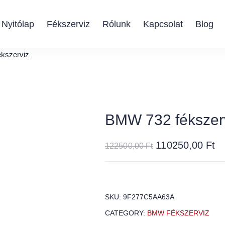
Nyitólap
Fékszerviz
Rólunk
Kapcsolat
Blog
kszerviz
BMW 732 fékszer
110250,00
Ft
122500,00
Ft
SKU:
9F277C5AA63A
CATEGORY:
BMW FÉKSZERVIZ