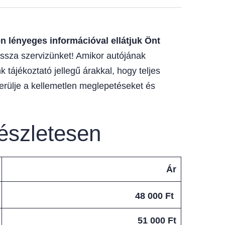
 lényeges információval ellátjuk Önt
ssza szervizünket! Amikor autójának
 tájékoztató jellegű árakkal, hogy teljes
erülje a kellemetlen meglepetéseket és
észletesen
Ár
48 000 Ft
51 000 Ft