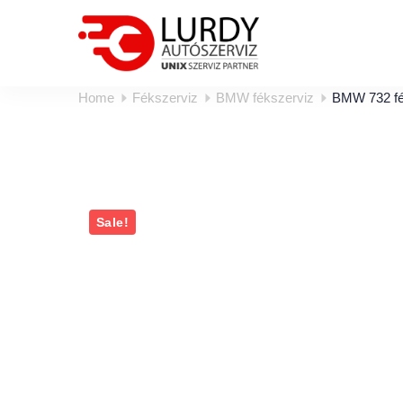
Home
Fékszerviz
BMW fékszerviz
BMW 732 fé
Sale!