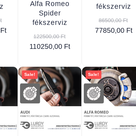
Alfa Romeo
z
fékszerviz
Spider
t
86500,00
Ft
fékszerviz
0
Ft
77850,00
Ft
122500,00
Ft
110250,00
Ft
Sale!
Sale!