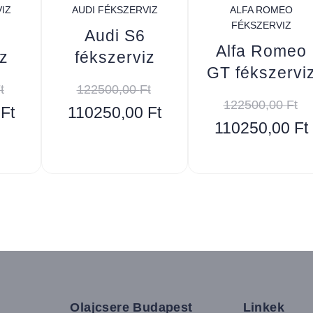
IZ
AUDI FÉKSZERVIZ
ALFA ROMEO
FÉKSZERVIZ
Audi S6
Alfa Romeo
z
fékszerviz
GT fékszervi
t
122500,00
Ft
122500,00
Ft
0
Ft
110250,00
Ft
110250,00
Ft
Olajcsere Budapest
Linkek