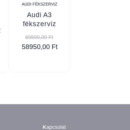
AUDI FÉKSZERVIZ
Audi A3
fékszerviz
z
65500,00
Ft
58950,00
Ft
K
apcsolat