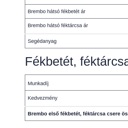
Brembo hátsó fékbetét ár
Brembo hátsó féktárcsa ár
Segédanyag
Fékbetét, féktárc
Munkadíj
Kedvezmény
Brembo első fékbetét, féktárcsa csere ö