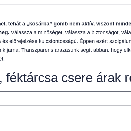
, tehát a „kosárba” gomb nem aktív, viszont minden
meg.
Válassza a minőséget, válassza a biztonságot, vála
 és előrejelzése kulcsfontosságú. Éppen ezért szolgálunk
unk járna. Transzparens árazásunk segít abban, hogy elk
t.
 féktárcsa csere árak r