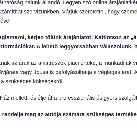
thatóság nálunk állandó. Legyen szó online árajánlatkéré
 számíthat szervizünkben. Várjuk szeretettel, hogy szemé
zévé!
gismerni, kérjen tőlünk árajánlatot! Kattintson az „
nformációkat. A lehető leggyorsabban válaszolunk, h
tnak az árak az alkatrészek piaci értéke, a munkadíjak 
évjárata vagy típusa is befolyásolhatja a végleges árat. A
a szükséges költségekről.
 mellett, és élje át a professzionális és gyors szolgálta
s rendelje meg az autója számára szükséges terméke