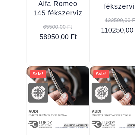
Alfa Romeo
fékszervi
145 fékszerviz
122500,00
F
65500,00
Ft
110250,0
58950,00
Ft
Sale!
Sale!