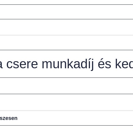
sa csere munkadíj és k
sszesen