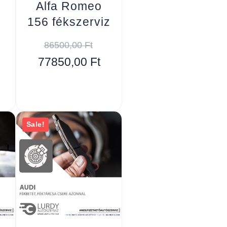
Alfa Romeo
156 fékszerviz
86500,00
Ft
77850,00
Ft
Sale!