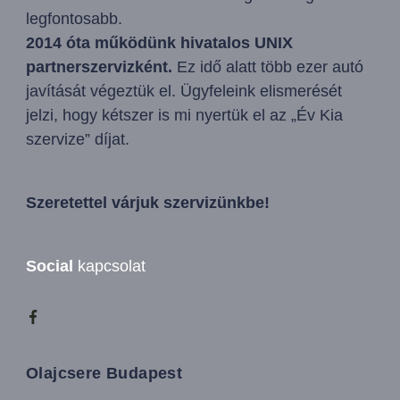
legfontosabb.
2014 óta működünk hivatalos UNIX
partnerszervizként.
Ez idő alatt több ezer autó
javítását végeztük el. Ügyfeleink elismerését
jelzi, hogy kétszer is mi nyertük el az „Év Kia
szervize” díjat.
Szeretettel várjuk szervizünkbe!
Social
kapcsolat
Olajcsere Budapest