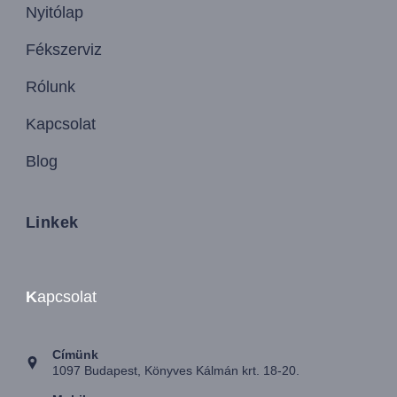
Nyitólap
Fékszerviz
Rólunk
Kapcsolat
Blog
Linkek
K
apcsolat
Címünk
1097 Budapest, Könyves Kálmán krt. 18-20.