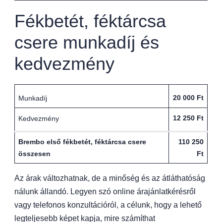
Fékbetét, féktárcsa
csere munkadíj és
kedvezmény
20 000 Ft
Munkadíj
12 250 Ft
Kedvezmény
Brembo első fékbetét, féktárcsa csere
110 250
összesen
Ft
Az árak változhatnak, de a minőség és az átláthatóság
nálunk állandó. Legyen szó online árajánlatkérésről
vagy telefonos konzultációról, a célunk, hogy a lehető
legteljesebb képet kapja, mire számíthat