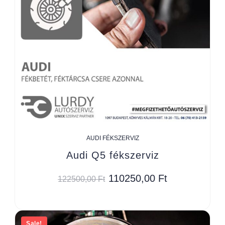
AUDI FÉKSZERVIZ
Audi Q5 fékszerviz
110250,00
Ft
122500,00
Ft
Sale!