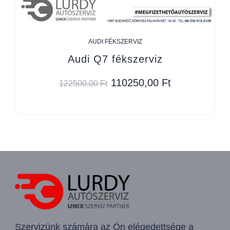
AUDI FÉKSZERVIZ
Audi Q7 fékszerviz
110250,00
Ft
122500,00
Ft
Szervizünk számára az Ön elégedettsége a