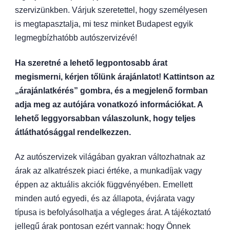
szervizünkben. Várjuk szeretettel, hogy személyesen
is megtapasztalja, mi tesz minket Budapest egyik
legmegbízhatóbb autószervizévé!
Ha szeretné a lehető legpontosabb árat
megismerni, kérjen tőlünk árajánlatot! Kattintson az
„árajánlatkérés” gombra, és a megjelenő formban
adja meg az autójára vonatkozó információkat. A
lehető leggyorsabban válaszolunk, hogy teljes
átláthatósággal rendelkezzen.
Az autószervizek világában gyakran változhatnak az
árak az alkatrészek piaci értéke, a munkadíjak vagy
éppen az aktuális akciók függvényében. Emellett
minden autó egyedi, és az állapota, évjárata vagy
típusa is befolyásolhatja a végleges árat. A tájékoztató
jellegű árak pontosan ezért vannak: hogy Önnek