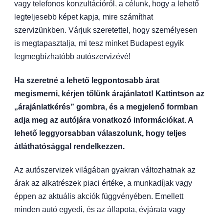
vagy telefonos konzultációról, a célunk, hogy a lehető
legteljesebb képet kapja, mire számíthat
szervizünkben. Várjuk szeretettel, hogy személyesen
is megtapasztalja, mi tesz minket Budapest egyik
legmegbízhatóbb autószervizévé!
Ha szeretné a lehető legpontosabb árat
megismerni, kérjen tőlünk árajánlatot! Kattintson az
„árajánlatkérés” gombra, és a megjelenő formban
adja meg az autójára vonatkozó információkat. A
lehető leggyorsabban válaszolunk, hogy teljes
átláthatósággal rendelkezzen.
Az autószervizek világában gyakran változhatnak az
árak az alkatrészek piaci értéke, a munkadíjak vagy
éppen az aktuális akciók függvényében. Emellett
minden autó egyedi, és az állapota, évjárata vagy