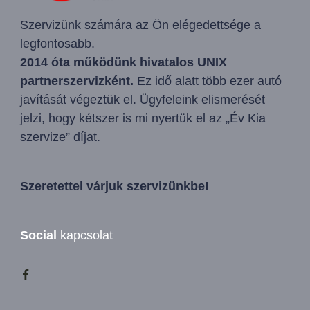
Szervizünk számára az Ön elégedettsége a
legfontosabb.
2014 óta működünk hivatalos UNIX
partnerszervizként.
Ez idő alatt több ezer autó
javítását végeztük el. Ügyfeleink elismerését
jelzi, hogy kétszer is mi nyertük el az „Év Kia
szervize” díjat.
Szeretettel várjuk szervizünkbe!
Social
kapcsolat