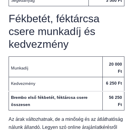
Segédanyag
3 500 Ft
Fékbetét, féktárcsa
csere munkadíj és
kedvezmény
20 000
Munkadíj
Ft
6 250 Ft
Kedvezmény
Brembo első fékbetét, féktárcsa csere
56 250
összesen
Ft
Az árak változhatnak, de a minőség és az átláthatóság
nálunk állandó. Legyen szó online árajánlatkérésről