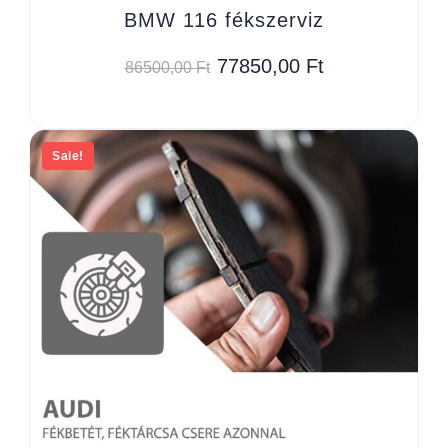
BMW 116 fékszerviz
77850,00
Ft
86500,00
Ft
Sale!