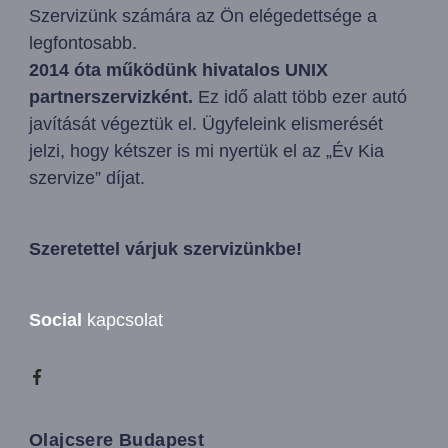
Szervizünk számára az Ön elégedettsége a
legfontosabb.
2014 óta működünk hivatalos UNIX
partnerszervizként.
Ez idő alatt több ezer autó
javítását végeztük el. Ügyfeleink elismerését
jelzi, hogy kétszer is mi nyertük el az „Év Kia
szervize” díjat.
Szeretettel várjuk szervizünkbe!
Social
kapcsolat
Olajcsere Budapest