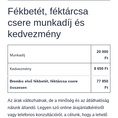
Fékbetét, féktárcsa
csere munkadíj és
kedvezmény
20 000
Munkadíj
Ft
8 650 Ft
Kedvezmény
Brembo első fékbetét, féktárcsa csere
77 850
összesen
Ft
Az árak változhatnak, de a minőség és az átláthatóság
nálunk állandó. Legyen szó online árajánlatkérésről
vagy telefonos konzultációról, a célunk, hogy a lehető