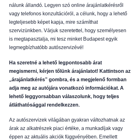
nálunk állandó. Legyen szó online árajánlatkérésről
vagy telefonos konzultációról, a célunk, hogy a lehető
legteljesebb képet kapja, mire számíthat
szervizünkben. Várjuk szeretettel, hogy személyesen
is megtapasztalja, mi tesz minket Budapest egyik
legmegbízhatóbb autószervizévé!
Ha szeretné a lehető legpontosabb árat
megismerni, kérjen tőlünk árajánlatot! Kattintson az
„árajánlatkérés” gombra, és a megjelenő formban
adja meg az autójára vonatkozó információkat. A
lehető leggyorsabban válaszolunk, hogy teljes
átláthatósággal rendelkezzen.
Az autószervizek világában gyakran változhatnak az
árak az alkatrészek piaci értéke, a munkadíjak vagy
éppen az aktuális akciók függvényében. Emellett