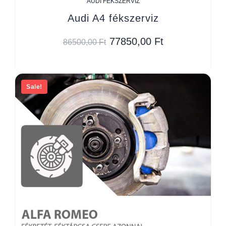
AUDI FÉKSZERVIZ
Audi A4 fékszerviz
77850,00
Ft
86500,00
Ft
Sale!