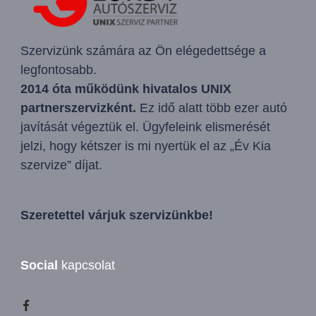
Szervizünk számára az Ön elégedettsége a
legfontosabb.
2014 óta működünk hivatalos UNIX
partnerszervizként.
Ez idő alatt több ezer autó
javítását végeztük el. Ügyfeleink elismerését
jelzi, hogy kétszer is mi nyertük el az „Év Kia
szervize” díjat.
Szeretettel várjuk szervizünkbe!
Social
kapcsolat