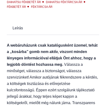
DAIHATSU FÉKBETÉT ÁR
DAIHATSU FÉKTÁRCSA ÁR
FÉKBETÉT ÁR
FÉKTÁRCSA ÁR
Leírás
A webáruházunk csak katalógusként üzemel, tehát
a „kosárba” gomb nem aktív, viszont minden
lényeges információval ellátjuk Önt ahhoz, hogy a
legjobb döntést hozhassa meg.
Válassza a
minőséget, válassza a biztonságot, válassza
szervizünket! Amikor autójának fékrendszere a kérdés,
a költségek tisztázása és előrejelzése
kulcsfontosságú. Éppen ezért szolgálunk tájékoztató
jellegű árakkal, hogy teljes képet kapjon a
költségekről, mielőtt még nálunk járna. Transzparens