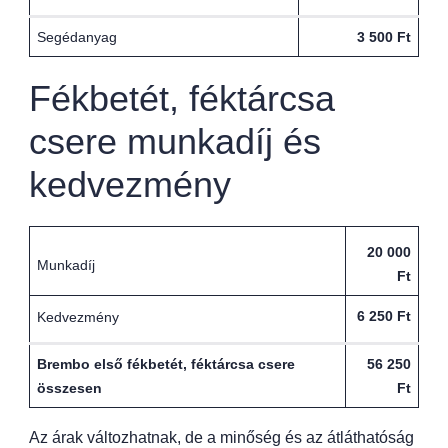
Segédanyag
3 500 Ft
Fékbetét, féktárcsa
csere munkadíj és
kedvezmény
20 000
Munkadíj
Ft
6 250 Ft
Kedvezmény
Brembo első fékbetét, féktárcsa csere
56 250
összesen
Ft
Az árak változhatnak, de a minőség és az átláthatóság