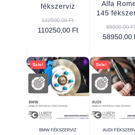
Alfa Rom
fékszerviz
145 féksze
122500,00
Ft
65500,00
F
110250,00
Ft
58950,00
Sale!
Sale!
BMW FÉKSZERVIZ
AUDI FÉKSZERV