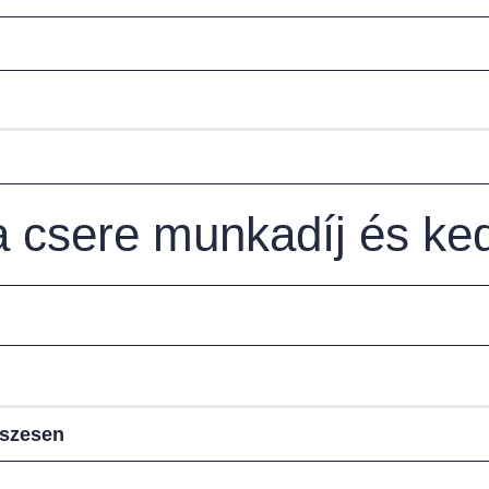
sa csere munkadíj és k
sszesen