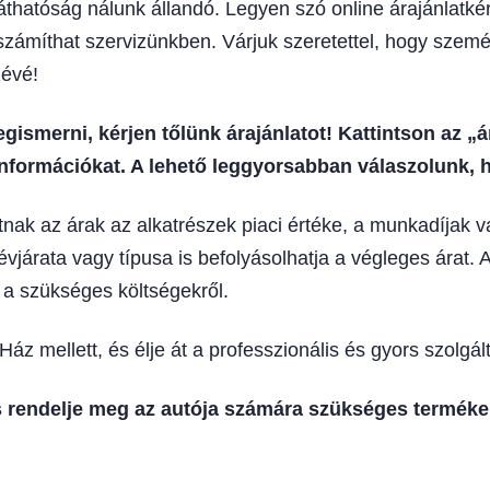
thatóság nálunk állandó. Legyen szó online árajánlatkéré
 számíthat szervizünkben. Várjuk szeretettel, hogy szemé
zévé!
gismerni, kérjen tőlünk árajánlatot! Kattintson az „
nformációkat. A lehető leggyorsabban válaszolunk, h
tnak az árak az alkatrészek piaci értéke, a munkadíjak 
évjárata vagy típusa is befolyásolhatja a végleges árat. A
a szükséges költségekről.
 mellett, és élje át a professzionális és gyors szolgálta
s rendelje meg az autója számára szükséges terméke