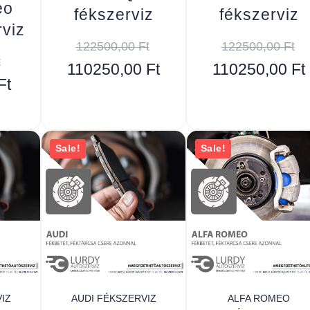
eo
fékszerviz
fékszerviz
rviz
122500,00
Ft
122500,00
Ft
t
110250,00
Ft
110250,00
Ft
Ft
Sale!
Sale!
IZ
AUDI FÉKSZERVIZ
ALFA ROMEO