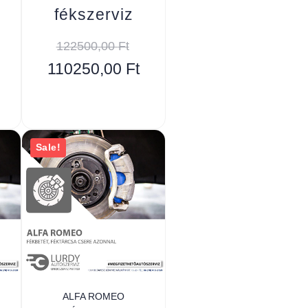
fékszerviz
122500,00
Ft
110250,00
Ft
Sale!
ALFA ROMEO