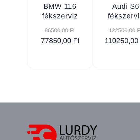
BMW 116
Audi S6
fékszerviz
fékszervi
86500,00
Ft
122500,00
F
77850,00
Ft
110250,0