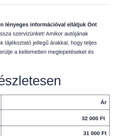
 lényeges információval ellátjuk Önt
ssza szervizünket! Amikor autójának
 tájékoztató jellegű árakkal, hogy teljes
erülje a kellemetlen meglepetéseket és
észletesen
Ár
32 000 Ft
31 000 Ft