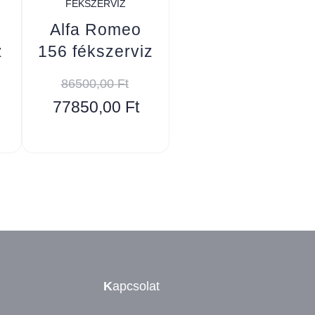
FÉKSZERVIZ
Alfa Romeo
z
156 fékszerviz
86500,00
Ft
77850,00
Ft
K
apcsolat