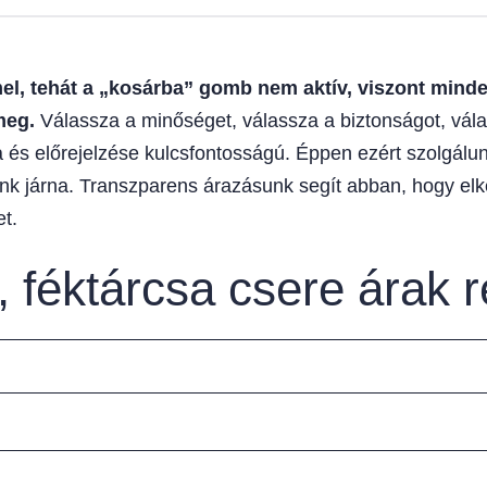
, tehát a „kosárba” gomb nem aktív, viszont minden
meg.
Válassza a minőséget, válassza a biztonságot, vála
 és előrejelzése kulcsfontosságú. Éppen ezért szolgálunk
unk járna. Transzparens árazásunk segít abban, hogy elk
t.
 féktárcsa csere árak r