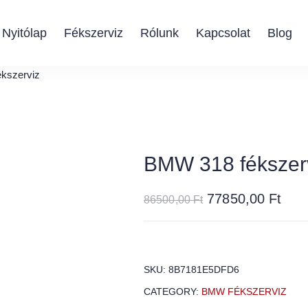
Nyitólap
Fékszerviz
Rólunk
Kapcsolat
Blog
kszerviz
BMW 318 fékszer
77850,00
Ft
86500,00
Ft
SKU:
8B7181E5DFD6
CATEGORY:
BMW FÉKSZERVIZ