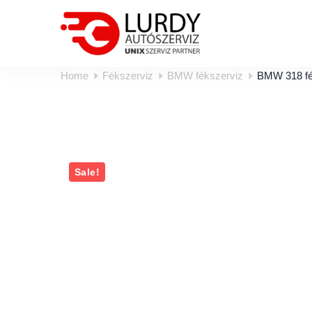
Home
Fékszerviz
BMW fékszerviz
BMW 318 fé
Sale!