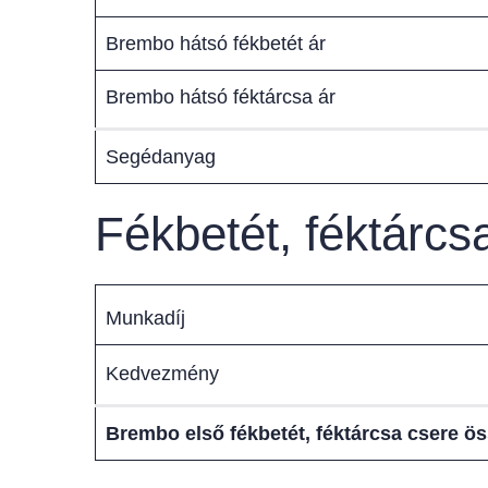
Brembo hátsó fékbetét ár
Brembo hátsó féktárcsa ár
Segédanyag
Fékbetét, féktárc
Munkadíj
Kedvezmény
Brembo első fékbetét, féktárcsa csere ö