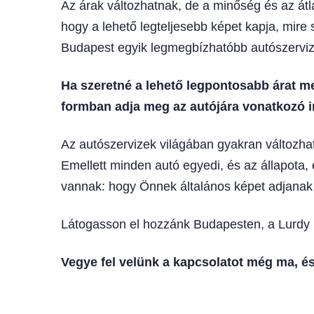
Az árak változhatnak, de a minőség és az átlá
hogy a lehető legteljesebb képet kapja, mire
Budapest egyik legmegbízhatóbb autószervi
Ha szeretné a lehető legpontosabb árat me
formban adja meg az autójára vonatkozó i
Az autószervizek világában gyakran változha
Emellett minden autó egyedi, és az állapota, 
vannak: hogy Önnek általános képet adjanak 
Látogasson el hozzánk Budapesten, a Lurdy Ház
Vegye fel velünk a kapcsolatot még ma, é