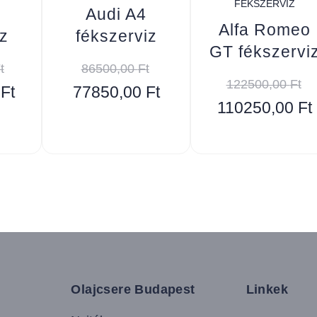
FÉKSZERVIZ
Audi A4
Alfa Romeo
z
fékszerviz
GT fékszervi
t
86500,00
Ft
122500,00
Ft
0
Ft
77850,00
Ft
110250,00
Ft
Olajcsere Budapest
Linkek